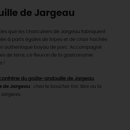
uille de Jargeau
cles que les charcutiers de Jargeau fabriquent
tuée à parts égales de tripes et de chair hachée
un authentique boyau de porc. Accompagné
 de terre, ce fleuron de la gastronomie
e !
 confrérie du goûte-andouille de Jargeau
.
le de Jargeau
: chez le boucher Eric Bire ou la
 Jargeau.