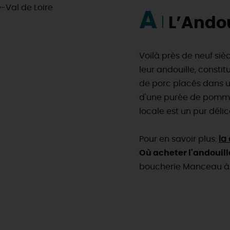
A
L’Ando
Voilà près de neuf siè
leur andouille, consti
de porc placés dans 
d'une purée de pommes
locale est un pur délic
Pour en savoir plus:
la
Où acheter l'andouil
boucherie Manceau à