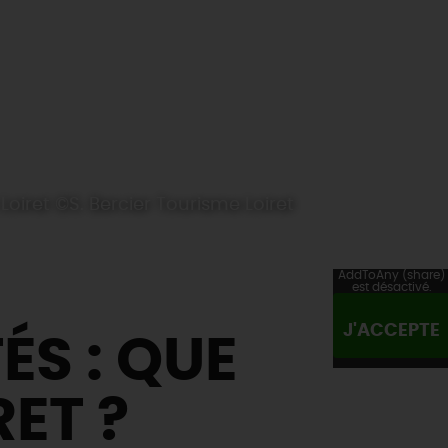
oiret ©S. Bercier Tourisme Loiret
AddToAny (share)
est désactivé.
J'ACCEPTE
ÉS : QUE
ET ?