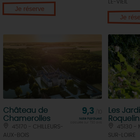
LE-VIEIL
Je réserve
Je rés
Château de
9,3
Les Jard
/10
Chamerolles
Roquelin
Note FairGuest
calculée sur 730 avis
45170 - CHILLEURS-
45130 -
AUX-BOIS
SUR-LOIRE