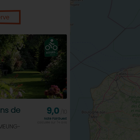
erve
ins de
9,0
/10
Note FairGuest
calculée sur 74 avis
 MEUNG-