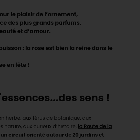
ur le plaisir de l’ornement,
ence des plus grands parfums,
beauté et d’amour.
sson : la rose est bien la reine dans le
e en fête !
,
'essences...des sens !
en herbe, aux férus de botanique, aux
nature, aux curieux d’histoire,
la Route de la
t
un circuit orienté autour de 20 jardins et