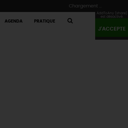
Chargement ...
AddToAny (share)
est désactivé.
AGENDA
PRATIQUE
J'ACCEPTE
RECHERCHE