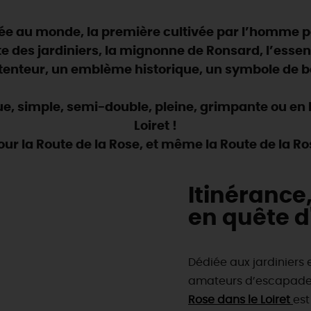
urée au monde, la première cultivée par l’homme po
ite des jardiniers, la mignonne de Ronsard, l’ess
btenteur, un emblème historique, un symbole de 
 simple, semi-double, pleine, grimpante ou en bui
Loiret !
our la Route de la Rose, et même la Route de la Ros
Itinérance
en quête d
Dédiée aux jardiniers 
amateurs d’escapades 
Rose dans le Loiret
es