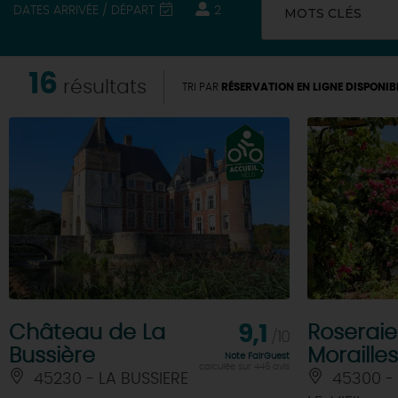
DATES ARRIVÉE / DÉPART
2
MOTS CLÉS
16
résultats
TRI PAR
RÉSERVATION EN LIGNE DISPONIB
Château de La
9,1
Roseraie
/10
Bussière
Morailles
Note FairGuest
calculée sur 446 avis
45230 - LA BUSSIERE
45300 - 