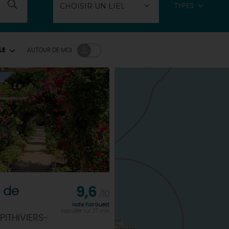
TYPES
LE
AUTOUR
DE MOI
 de
9,6
/10
Note FairGuest
calculée sur 27 avis
PITHIVIERS-