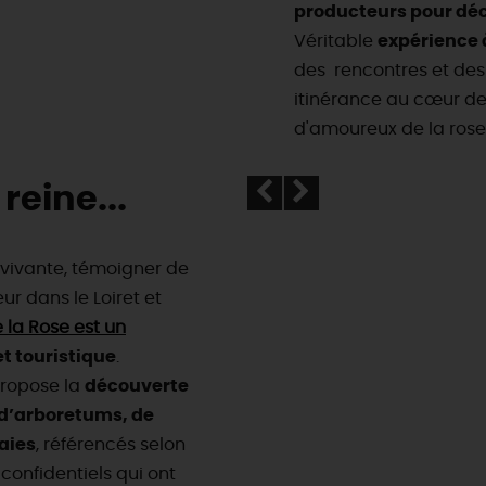
producteurs pour déco
Véritable
expérience à
des rencontres et des 
itinérance au cœur de
d'amoureux de la rose.
reine...
n vivante, témoigner de
ur dans le Loiret et
 la Rose est un
et touristique
.
propose la
découverte
, d’arboretums, de
aies
, référencés selon
 confidentiels qui ont