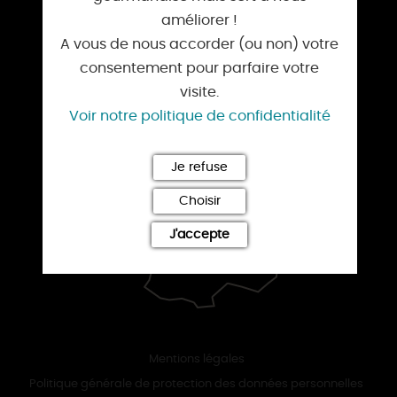
améliorer !
DEMAIN
info@tourismeloiret.com
A vous de nous accorder (ou non) votre
consentement pour parfaire votre
S'inscrire à la newsletter
visite.
CE WEEK-END
Voir notre politique de confidentialité
CETTE SEMAINE
Je refuse
Choisir
TOUT L'AGENDA
J'accepte
Mentions légales
Politique générale de protection des données personnelles