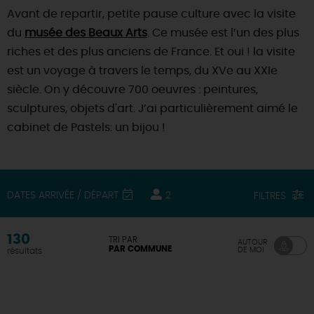
Avant de repartir, petite pause culture avec la visite
du
musée des Beaux Arts
. Ce musée est l’un des plus
riches et des plus anciens de France. Et oui ! la visite
est un voyage à travers le temps, du XVe au XXIe
siècle. On y découvre 700 oeuvres : peintures,
sculptures, objets d'art. J’ai particulièrement aimé le
cabinet de Pastels: un bijou !
DATES ARRIVÉE / DÉPART
2
FILTRES
130
TRI PAR
AUTOUR
PAR COMMUNE
DE MOI
résultats