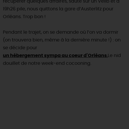
récupérer quelques aﬀaires, saute sur un Velib et à
19h26 pile, nous quittons la gare d’Austerlitz pour
DEMAIN
Orléans. Trop bon !
CE WEEK-END
Pendant le trajet, on se demande où l’on va dormir
(on trouvera bien, même à la dernière minute !) : on
se décide pour
CETTE SEMAINE
un hébergement sympa au coeur d'Orléans
.
Le nid
douillet de notre week‐end cocooning.
TOUT L'AGENDA