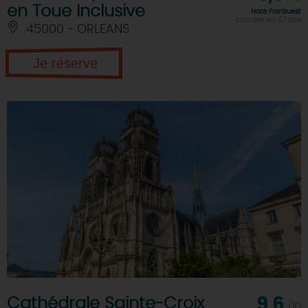
en Toue Inclusive
Note FairGuest
calculée sur 67 avis
45000 - ORLEANS
Je réserve
Cathédrale Sainte-Croix
9,6
/10