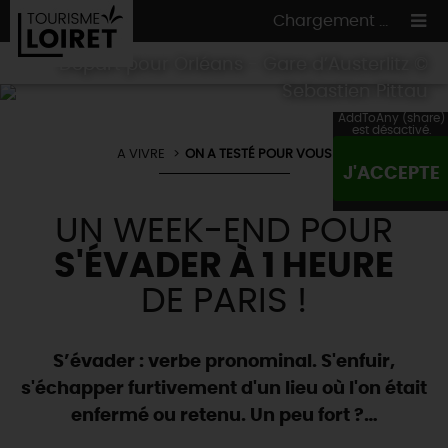
Chargement ...
Départ pour Orléans - Gare d’Austerlitz ©
Sebastien Pittau
AddToAny (share)
est désactivé.
A VIVRE
ON A TESTÉ POUR VOUS
ON A TESTÉ
POUR VOUS
J'ACCEPTE
HÉBERGEMENTS
VOS
ENVIES
UN WEEK-END POUR
CULTURE
HÉBERGEMENTS
LES INCONTOURNABLES
MADE IN LOIRET
S'ÉVADER À 1 HEURE
INSOLITES
EN MODE
CIRCUITS
& BALADES
NATURE
DE PARIS !
RÉSERVER
MAINTENANT
Où manger
TOUS À
L'EAU !
VILLES & VILLAGES
Maîtres
restaurateurs
S’évader : verbe pronominal. S'enfuir,
A NE PAS
RATER
EN MODE
NATURE
& AVENTURE
Nos
marchés
s'échapper furtivement d'un lieu où l'on était
Téléchargez le Guide de l'été 2026 🤽🌞
TOUTES LES VISITES
Artistes et Artisans d'Art
TOURISME &
HANDICAP
enfermé ou retenu. Un peu fort ?…
...ET
AUSSI
Avis de fraicheur ici pour éviter la chaleur 🥵
Nos
spécialités du terroir
et
producteurs