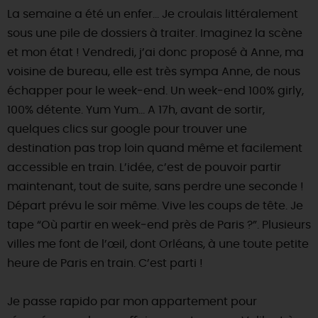
SE REPÉRER,
SE DÉPLACER
Visites
gourmandes
et
créatives
La semaine a été un enfer… Je croulais littéralement
Des vacances auprès des animaux 🐎
Vins et
vignobles
TOUTES LES ACTIVITÉS
sous une pile de dossiers à traiter. Imaginez la scène
INFOS &
SERVICES
(re)Découvrir les coulisses de la Faïencerie de
Chic,
une aire de pique-nique
et mon état ! Vendredi, j’ai donc proposé à Anne, ma
Gien !
Par ici les
guinguettes
voisine de bureau, elle est très sympa Anne, de nous
RÉSERVER
MAINTENANT
Expérimenter
les parcours Baludik
🕵️
Que rapporter du Loiret ?
échapper pour le week‐end. Un week‐end 100% girly,
La Route des
Métiers d'Art
100% détente. Yum Yum… A 17h, avant de sortir,
Une saison de festivals 🎉
quelques clics sur google pour trouver une
TOUT L'ART DE VIVRE
Rendez-vous de la nature en 2026
destination pas trop loin quand même et facilement
accessible en train. L’idée, c’est de pouvoir partir
Des sorties en famille dans le Loiret !
maintenant, tout de suite, sans perdre une seconde !
Programme des animations "Loiret au fil de l'eau"
Départ prévu le soir même. Vive les coups de tête. Je
2026
tape “Où partir en week‐end près de Paris ?”. Plusieurs
Où sortir ?
villes me font de l’œil, dont Orléans, à une toute petite
heure de Paris en train. C’est parti !
AUJOURD'HUI
Je passe rapido par mon appartement pour