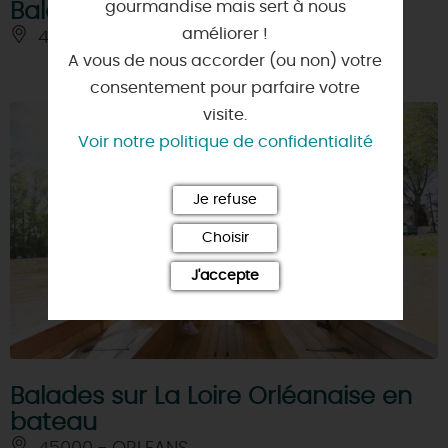
gourmandise mais sert à nous
Balade en bateau sur la Loire
améliorer !
45000 - ORLEANS
A vous de nous accorder (ou non) votre
consentement pour parfaire votre
visite.
Voir notre politique de confidentialité
Je refuse
Choisir
J'accepte
Balades sur La Loire Orléanaise en
bateau