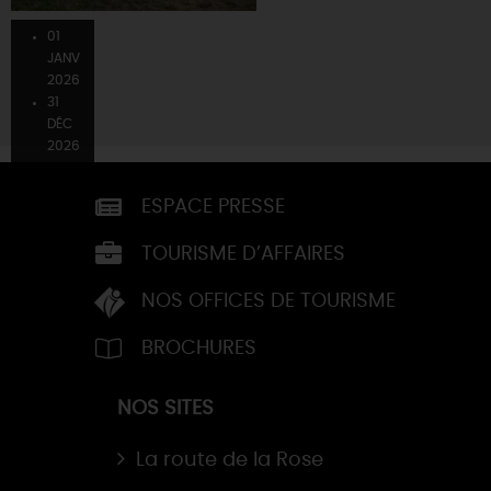
01
01
01
JANV
JANV
JANV
2026
2026
2026
31
31
31
DÉC
DÉC
DÉC
2026
2026
2026
ESPACE PRESSE
TOURISME D’AFFAIRES
NOS OFFICES DE TOURISME
BROCHURES
NOS SITES
La route de la Rose