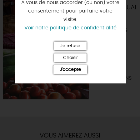
A vous de nous accorder (ou non) votre
MARCHÉ DU QUAI
consentement pour parfaire votre
DU ROI -
visite.
ORLÉANS
Voir notre politique de confidentialité
45000 - ORLEANS
Je refuse
MARCHÉ
Choisir
NOCTURNE -
ORLÉANS
J'accepte
45000 - ORLEANS
VOUS AIMEREZ AUSSI