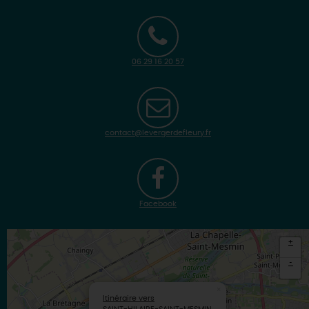
06 29 16 20 57
contact@levergerdefleury.fr
Facebook
+
-
×
Itinéraire vers