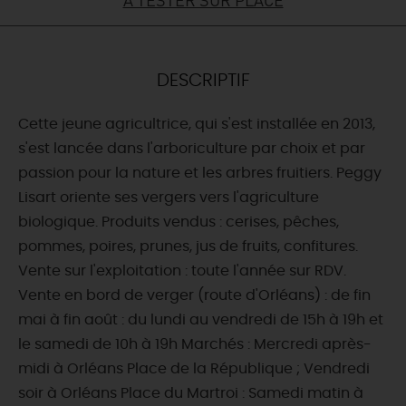
DEMAIN
DESCRIPTIF
CE WEEK-END
Cette jeune agricultrice, qui s'est installée en 2013,
s'est lancée dans l'arboriculture par choix et par
CETTE SEMAINE
passion pour la nature et les arbres fruitiers. Peggy
Lisart oriente ses vergers vers l'agriculture
biologique. Produits vendus : cerises, pêches,
TOUT L'AGENDA
pommes, poires, prunes, jus de fruits, confitures.
Vente sur l'exploitation : toute l'année sur RDV.
Vente en bord de verger (route d'Orléans) : de fin
mai à fin août : du lundi au vendredi de 15h à 19h et
le samedi de 10h à 19h Marchés : Mercredi après-
midi à Orléans Place de la République ; Vendredi
soir à Orléans Place du Martroi : Samedi matin à