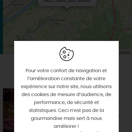
SAINT-HILAIRE-SAINT-MESMIN
| Map data ©
Leaflet
OpenStreetMap contributors
Pour votre confort de navigation et
A TESTER ÉGALEMENT SUR PLACE OU À
PROXIMITÉ
l’amélioration constante de votre
expérience sur notre site, nous utilisons
MARCHÉ DU
des cookies de mesure d’audience, de
CENTRE VILLE -
performance, de sécurité et
ORLÉANS
statistiques. Ceci n’est pas de la
45000 - ORLEANS
gourmandise mais sert à nous
améliorer !