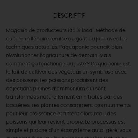
DEMAIN
DESCRIPTIF
Magasin de producteurs 100 % local. Méthode de
CE WEEK-END
culture millénaire remise au goût du jour avec les
techniques actuelles, l’aquaponie pourrait bien
révolutionner l’agriculture de demain. Mais
CETTE SEMAINE
comment ça fonctionne au juste ? L’aquaponie est
le fait de cultiver des végétaux en symbiose avec
des poissons. Les poissons produisent des
TOUT L'AGENDA
déjections pleines d’ammonium qui sont
transformées naturellement en nitrates par des
bactéries. Les plantes consomment ces nutriments
pour leur croissance et filtrent alors l’eau des
poissons qui leur revient propre. Le processus est
simple et proche d’un écosystème auto-géré, vous