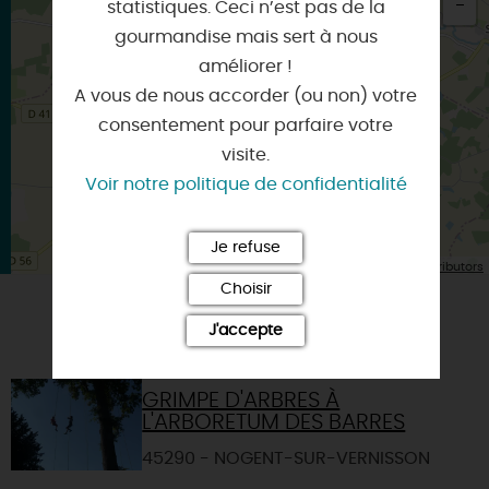
statistiques. Ceci n’est pas de la
gourmandise mais sert à nous
×
Itinéraire vers
améliorer !
CHATILLON-COLIGNY
A vous de nous accorder (ou non) votre
consentement pour parfaire votre
visite.
Voir notre politique de confidentialité
Je refuse
| Map data ©
Leaflet
OpenStreetMap contributors
Choisir
J'accepte
VOUS AIMEREZ AUSSI
GRIMPE D'ARBRES À
L'ARBORETUM DES BARRES
45290 - NOGENT-SUR-VERNISSON