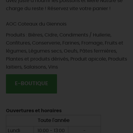
avez juste à nourrir les poissons et Mère Nature se
charge du reste ! Réservez vite votre panier !
AOC Coteaux du Giennois
Produits : Bières, Cidre, Condiments / Huilerie,
Confitures, Conserverie, Farines, Fromage, Fruits et
légumes, Légumes secs, Oeufs, Pâtes fermières,
Plantes et produits dérivés, Produit apicole, Produits
laitiers, Salaisons, Vins
E-BOUTIQUE
Ouvertures et horaires
Toute l'année
Lundi
10:00 - 13:00
-