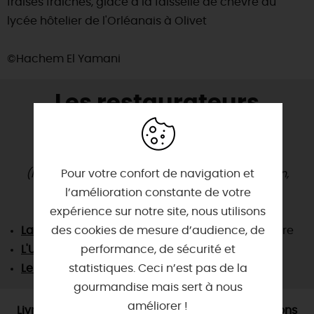
fraises fraîches, glace à la faisselle de chèvre du
lycée hôtelier de l'Orléanais à Olivet
©Hachem El Yamani
Les restaurateurs
partenaires du Menu
Signature Loiret
Pour votre confort de navigation et
(le menu étant composé de produits de saison,
l’amélioration constante de votre
renseignez-vous auprès des restaurants)
expérience sur notre site, nous utilisons
des cookies de mesure d’audience, de
La Brasserie de l'Europe
à Châteauneuf-sur-Loire
performance, de sécurité et
L'Uni Verre Selle
à La Selle-sur-le-Bied
statistiques. Ceci n’est pas de la
Le Cabinet vert
à Orléans
gourmandise mais sert à nous
améliorer !
Livre de Recettes des Menus Signature, Collections