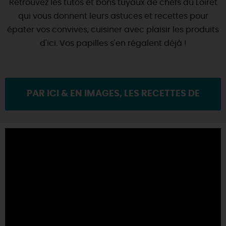
Retrouvez les tutos et bons tuyaux de chefs du Loiret
qui vous donnent leurs astuces et recettes pour
épater vos convives, cuisiner avec plaisir les produits
d'ici. Vos papilles s'en régalent déjà !
PAR ICI & EN IMAGES, LES RECETTES DE
CHEFS DU LOIRET !