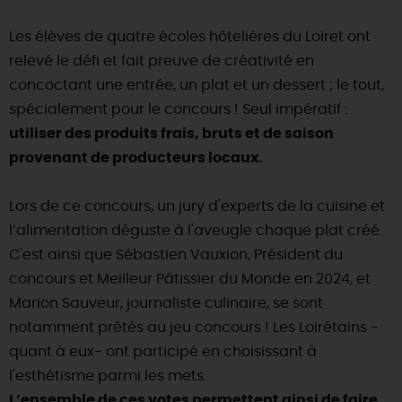
SE REPÉRER,
SE DÉPLACER
Visites
gourmandes
et
créatives
Des vacances auprès des animaux 🐎
Les élèves de quatre écoles hôtelières du Loiret ont
Vins et
vignobles
TOUTES LES ACTIVITÉS
INFOS &
SERVICES
(re)Découvrir les coulisses de la Faïencerie de
relevé le défi et fait preuve de créativité en
Chic,
une aire de pique-nique
Gien !
concoctant une entrée, un plat et un dessert ; le tout,
Par ici les
guinguettes
RÉSERVER
MAINTENANT
Expérimenter
les parcours Baludik
🕵️
spécialement pour le concours ! Seul impératif :
Que rapporter du Loiret ?
utiliser des produits frais, bruts et de saison
La Route des
Métiers d'Art
Une saison de festivals 🎉
provenant de producteurs locaux.
TOUT L'ART DE VIVRE
Rendez-vous de la nature en 2026
Lors de ce concours, un jury d'experts de la cuisine et
Des sorties en famille dans le Loiret !
l’alimentation déguste à l'aveugle chaque plat créé.
Programme des animations "Loiret au fil de l'eau"
C'est ainsi que Sébastien Vauxion, Président du
2026
concours et Meilleur Pâtissier du Monde en 2024, et
Où sortir ?
Marion Sauveur, journaliste culinaire, se sont
notamment prêtés au jeu concours ! Les Loirétains -
quant à eux- ont participé en choisissant à
AUJOURD'HUI
l'esthétisme parmi les mets.
L’ensemble de ces votes permettent ainsi de faire