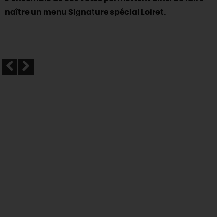
naître un menu Signature spécial Loiret.
DEMAIN
CE WEEK-END
CETTE SEMAINE
TOUT L'AGENDA