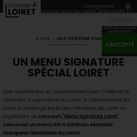
Chargement ...
Un menu signature pour le Loiret ©Hachem El
Yamani
AddToAny (share)
est désactivé.
A VIVRE
ON A TESTÉ POUR VOUS
J'ACCEPTE
ON A TESTÉ
POUR VOUS
UN MENU SIGNATURE
HÉBERGEMENTS
VOS
ENVIES
SPÉCIAL LOIRET
CULTURE
HÉBERGEMENTS
LES INCONTOURNABLES
MADE IN LOIRET
INSOLITES
EN MODE
CIRCUITS
& BALADES
NATURE
Une nouvelle fois, et conjointement avec l’UMIH et la
RÉSERVER
MAINTENANT
Chambre d’agriculture du Loiret, le Département du
Où manger
TOUS À
L'EAU !
VILLES & VILLAGES
Loiret a challengé les écoles hôtelières du Loiret en
Maîtres
restaurateurs
A NE PAS
RATER
EN MODE
NATURE
& AVENTURE
organisant un
Nos
marchés
concours
"Menu Signature Loiret"
:
Téléchargez le Guide de l'été 2026 🤽🌞
TOUTES LES VISITES
concevoir un menu 100 % loirétain véritable
Artistes et Artisans d'Art
TOURISME &
HANDICAP
...ET
AUSSI
Avis de fraicheur ici pour éviter la chaleur 🥵
marqueur identitaire du Loiret.
Nos
spécialités du terroir
et
producteurs