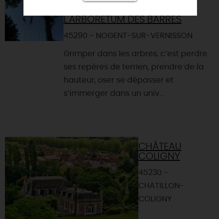
GRIMPE D'ARBRES À
L'ARBORETUM DES BARRES
45290 - NOGENT-SUR-VERNISSON
Grimper dans les arbres, c’est perdre
ses repères de terrien, prendre de la
hauteur, oser se dépasser et
s’immerger dans un univ...
CHÂTEAU
COLIGNY
45230 -
CHATILLON-
COLIGNY