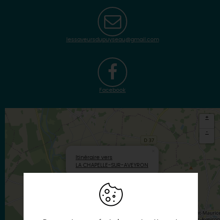
lessaveursdupuyseau@gmail.com
Facebook
+
-
×
Itinéraire vers
LA CHAPELLE-SUR-AVEYRON