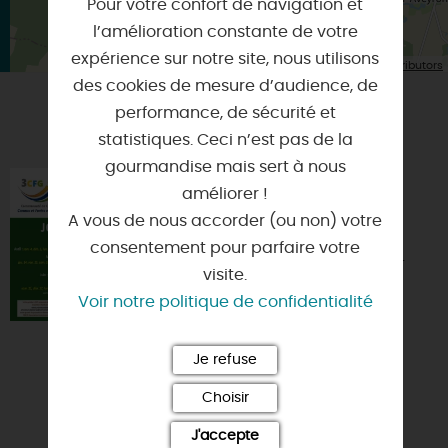
Pour votre confort de navigation et
l’amélioration constante de votre
expérience sur notre site, nous utilisons
| Map data ©
Leaflet
OpenStreetMap contributors
des cookies de mesure d’audience, de
performance, de sécurité et
VOUS AIMEREZ AUSSI
statistiques. Ceci n’est pas de la
gourmandise mais sert à nous
OUVERTURE DE
améliorer !
L'ARBORETUM DES
A vous de nous accorder (ou non) votre
BARRES
consentement pour parfaire votre
45290 - NOGENT-SUR-
visite.
VERNISSON
Voir notre politique de confidentialité
Je refuse
Choisir
J'accepte