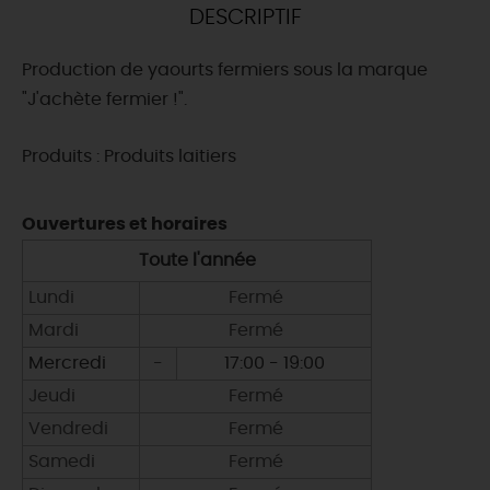
DESCRIPTIF
DEMAIN
Production de yaourts fermiers sous la marque
"J'achète fermier !".
CE WEEK-END
Produits : Produits laitiers
CETTE SEMAINE
Ouvertures et horaires
Toute l'année
TOUT L'AGENDA
Lundi
Fermé
Mardi
Fermé
Mercredi
-
17:00 - 19:00
Jeudi
Fermé
Vendredi
Fermé
Samedi
Fermé