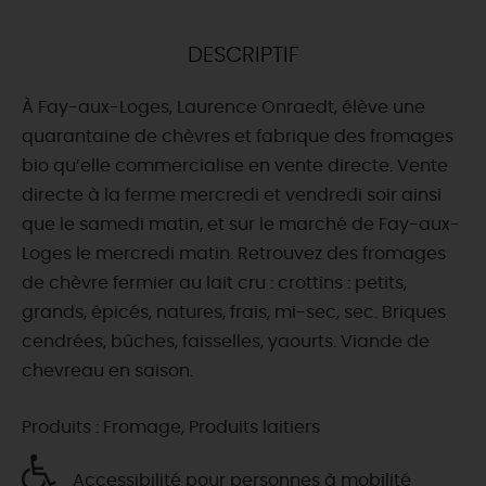
DEMAIN
DESCRIPTIF
À Fay-aux-Loges, Laurence Onraedt, élève une
CE WEEK-END
quarantaine de chèvres et fabrique des fromages
bio qu’elle commercialise en vente directe. Vente
directe à la ferme mercredi et vendredi soir ainsi
CETTE SEMAINE
que le samedi matin, et sur le marché de Fay-aux-
Loges le mercredi matin. Retrouvez des fromages
de chèvre fermier au lait cru : crottins : petits,
TOUT L'AGENDA
grands, épicés, natures, frais, mi-sec, sec. Briques
cendrées, bûches, faisselles, yaourts. Viande de
chevreau en saison.
Produits : Fromage, Produits laitiers
Accessibilité pour personnes à mobilité