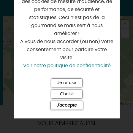
des cookies de mesure d’audience, de
Facebook
performance, de sécurité et
statistiques. Ceci n’est pas de la
+
gourmandise mais sert à nous
-
améliorer !
A vous de nous accorder (ou non) votre
×
Itinéraire vers
consentement pour parfaire votre
FAY-AUX-LOGES
visite.
Voir notre politique de confidentialité
Je refuse
Choisir
| Map data ©
Leaflet
OpenStreetMap contributors
J'accepte
VOUS AIMEREZ AUSSI