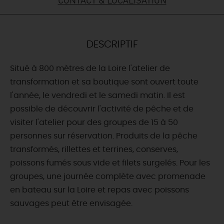
DEMAIN
DESCRIPTIF
CE WEEK-END
Situé à 800 mètres de la Loire l'atelier de
transformation et sa boutique sont ouvert toute
CETTE SEMAINE
l'année, le vendredi et le samedi matin. Il est
possible de découvrir l'activité de pêche et de
visiter l'atelier pour des groupes de 15 à 50
TOUT L'AGENDA
personnes sur réservation. Produits de la pêche
transformés, rillettes et terrines, conserves,
poissons fumés sous vide et filets surgelés. Pour les
groupes, une journée complète avec promenade
en bateau sur la Loire et repas avec poissons
sauvages peut être envisagée.