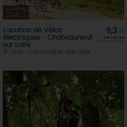
À PARTIR DE
24€
Location de Vélos
9,3
/10
électriques - Châteauneuf
Note FairGuest
calculée sur 179 avis
sur Loire
45110 - CHATEAUNEUF-SUR-LOIRE