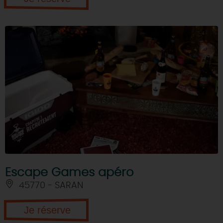
Escape Games apéro
45770 - SARAN
Je réserve