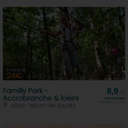
À PARTIR DE
24€
Familly Park -
8,9
/10
Accrobranche & loisirs
Note FairGuest
calculée sur 13 avis
45510 - NEUVY-EN-SULLIAS