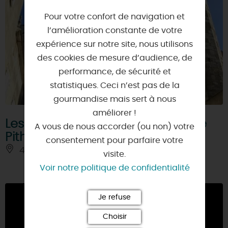
Pour votre confort de navigation et
l’amélioration constante de votre
expérience sur notre site, nous utilisons
des cookies de mesure d’audience, de
performance, de sécurité et
statistiques. Ceci n’est pas de la
gourmandise mais sert à nous
améliorer !
Les étonnantes gourmandises de
A vous de nous accorder (ou non) votre
Pithiviers- Parcours à pied
consentement pour parfaire votre
45300 - PITHIVIERS
visite.
Voir notre politique de confidentialité
Je refuse
Choisir