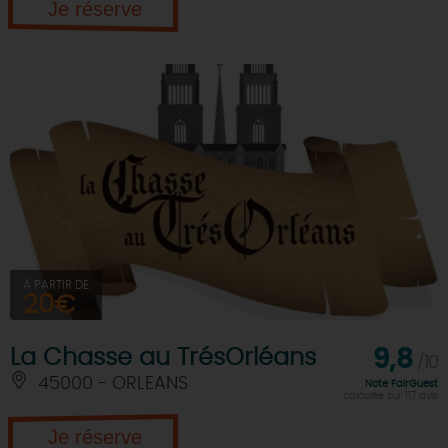
Je réserve
À PARTIR DE
20€
La Chasse au TrésOrléans
9,8
/10
45000 - ORLEANS
Note FairGuest
calculée sur 117 avis
Je réserve