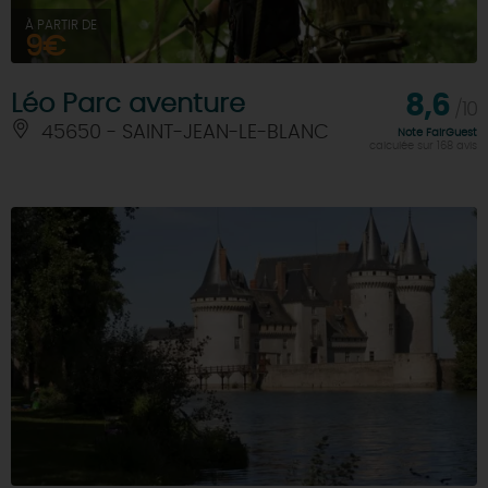
À PARTIR DE
9€
Léo Parc aventure
8,6
/10
45650 - SAINT-JEAN-LE-BLANC
Note FairGuest
calculée sur 168 avis