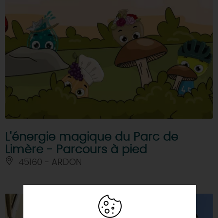
L'énergie magique du Parc de
Limère - Parcours à pied
45160 - ARDON