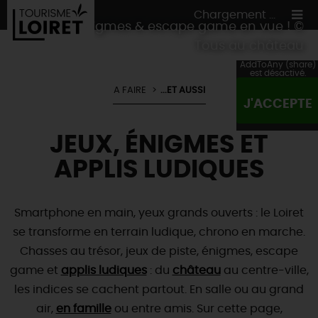
Chargement ...
Jeux d'énigmes & escape game en vue ! ©
Tous au château
AddToAny (share)
est désactivé.
A FAIRE
...ET AUSSI
J'ACCEPTE
ON A TESTÉ
POUR VOUS
JEUX, ÉNIGMES ET
HÉBERGEMENTS
VOS
ENVIES
APPLIS LUDIQUES
CULTURE
HÉBERGEMENTS
LES INCONTOURNABLES
MADE IN LOIRET
INSOLITES
EN MODE
CIRCUITS
& BALADES
NATURE
Smartphone en main, yeux grands ouverts : le Loiret
RÉSERVER
MAINTENANT
se transforme en terrain ludique, chrono en marche.
Où manger
TOUS À
L'EAU !
VILLES & VILLAGES
Maîtres
Chasses au trésor, jeux de piste, énigmes, escape
restaurateurs
A NE PAS
RATER
EN MODE
NATURE
& AVENTURE
game et
Nos
marchés
applis ludiques
: du
château
au centre-ville,
Téléchargez le Guide de l'été 2026 🤽🌞
TOUTES LES VISITES
les indices se cachent partout. En salle ou au grand
Artistes et Artisans d'Art
TOURISME &
HANDICAP
...ET
AUSSI
Avis de fraicheur ici pour éviter la chaleur 🥵
Nos
air,
spécialités du terroir
en famille
ou entre amis. Sur cette page,
et
producteurs