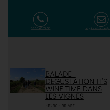
06 05 45 74 35
viggiano.karine@n
BALADE-
DÉGUSTATION IT'S
WINE TIME DANS
LES VIGNES
45250 - BRIARE