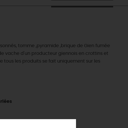
saisonnés, tomme ,pyramide ,brique de Gien fumée
 de vache d'un producteur giennois en crottins et
tous les produits se fait uniquement sur les
rlées
ES INCONTOURNABLES
ADE IN LOIRET
cines
AUJOURD'HUI
Les musées d'Orléans et du Loiret
 s'amuser cet été