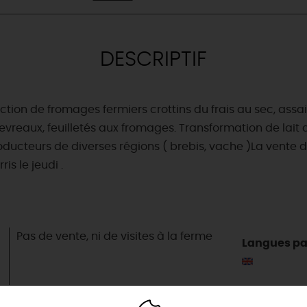
DESCRIPTIF
ction de fromages fermiers crottins du frais au sec, as
chevreaux, feuilletés aux fromages. Transformation de lait
cteurs de diverses régions ( brebis, vache )La vente de 
is le jeudi .
& BALADES
TOUS À
L'EAU !
Pas de vente, ni de visites à la ferme
Langues pa
VOS
L
NATURE
ENVIES
M
En bateau
EMENTS
Lieux de baignade et pis
Espaces naturels
👦
ret
Où poser sa serviette et