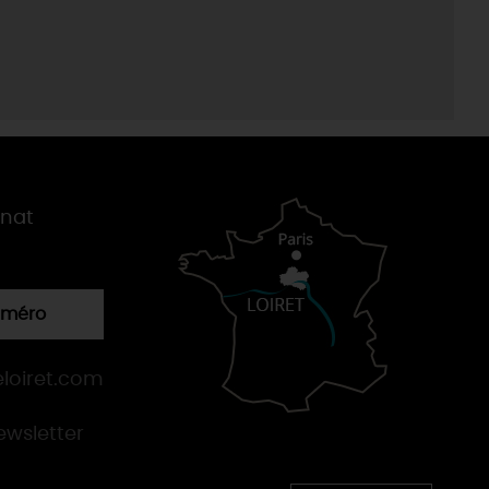
gnat
numéro
loiret.com
newsletter