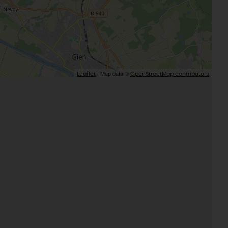
| Map data ©
Leaflet
OpenStreetMap contributors