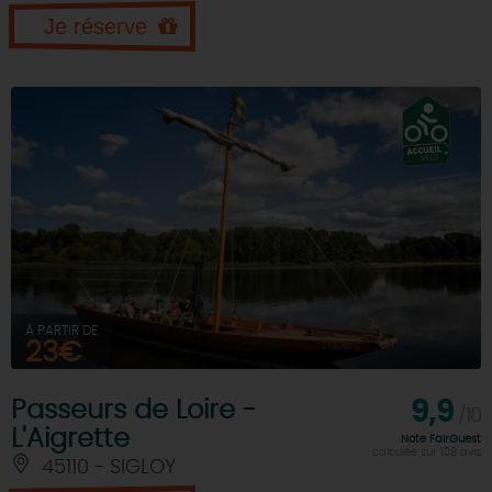
Je réserve
À PARTIR DE
23€
Passeurs de Loire -
9,9
/10
L'Aigrette
Note FairGuest
calculée sur 108 avis
45110 - SIGLOY