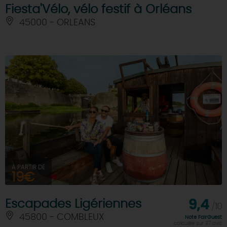
Fiesta'Vélo, vélo festif à Orléans
45000 - ORLEANS
À PARTIR DE
19€
Escapades Ligériennes
9,4
/10
45800 - COMBLEUX
Note FairGuest
calculée sur 37 avis