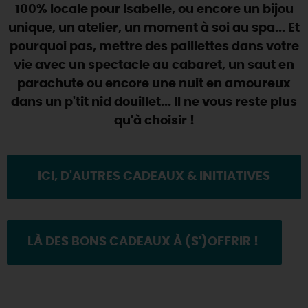
SE REPÉRER,
SE DÉPLACER
100% locale pour Isabelle, ou encore un bijou
Visites
gourmandes
et
créatives
Des vacances auprès des animaux 🐎
unique, un atelier, un moment à soi au spa... Et
Vins et
vignobles
TOUTES LES ACTIVITÉS
INFOS &
SERVICES
(re)Découvrir les coulisses de la Faïencerie de
pourquoi pas, mettre des paillettes dans votre
Chic,
une aire de pique-nique
Gien !
vie avec un spectacle au cabaret, un saut en
Par ici les
guinguettes
RÉSERVER
MAINTENANT
Expérimenter
les parcours Baludik
🕵️
parachute ou encore une nuit en amoureux
Que rapporter du Loiret ?
dans un p'tit nid douillet... Il ne vous reste plus
La Route des
Métiers d'Art
Une saison de festivals 🎉
qu'à choisir !
TOUT L'ART DE VIVRE
Rendez-vous de la nature en 2026
Des sorties en famille dans le Loiret !
ICI, D'AUTRES CADEAUX & INITIATIVES
Programme des animations "Loiret au fil de l'eau"
2026
100% LOIRET !
Où sortir ?
LÀ DES BONS CADEAUX À (S')OFFRIR !
AUJOURD'HUI