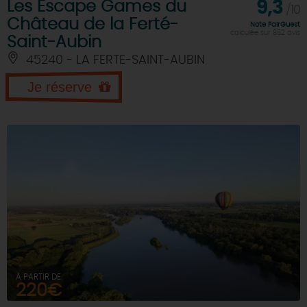
Les Escape Games du
9,3
/10
Château de la Ferté-
Note FairGuest
calculée sur 852 avis
Saint-Aubin
45240 - LA FERTE-SAINT-AUBIN
Je réserve
À PARTIR DE
220€