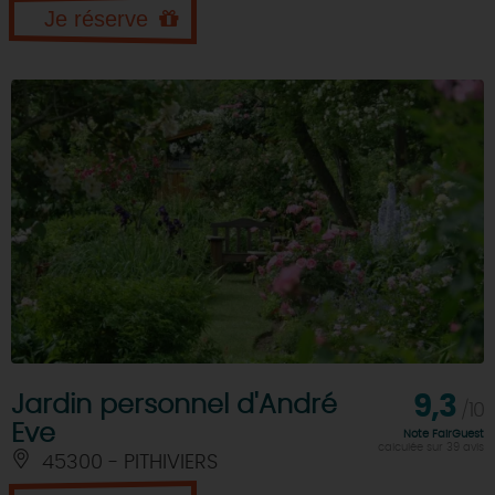
Je réserve
Jardin personnel d'André
9,3
/10
Eve
Note FairGuest
calculée sur 39 avis
45300 - PITHIVIERS