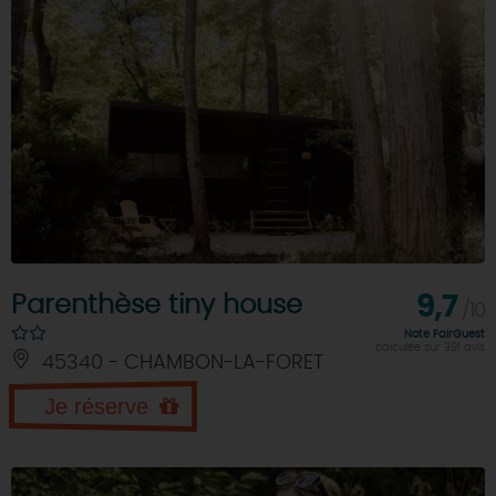
Parenthèse tiny house
9,7
/10
Note FairGuest
calculée sur 391 avis
45340 - CHAMBON-LA-FORET
Je réserve