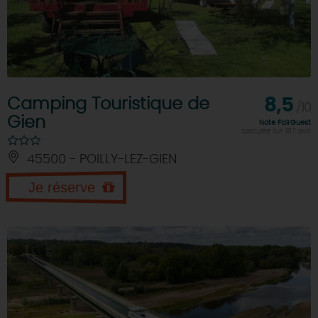
Camping Touristique de
8,5
/10
Gien
Note FairGuest
calculée sur 817 avis
45500 - POILLY-LEZ-GIEN
Je réserve