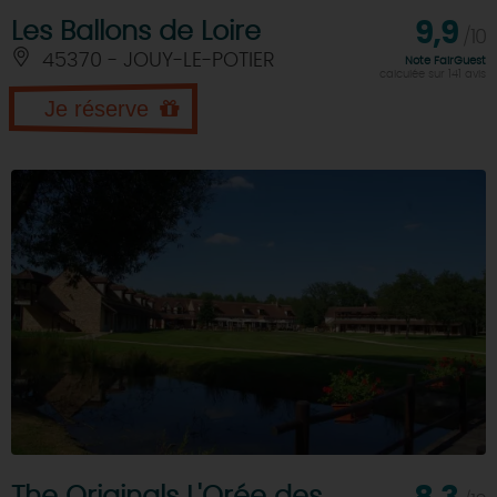
Les Ballons de Loire
9,9
/10
45370 - JOUY-LE-POTIER
Note FairGuest
calculée sur 141 avis
Je réserve
The Originals L'Orée des