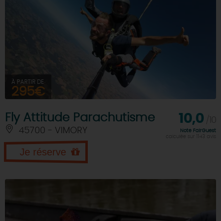
À PARTIR DE
295€
Fly Attitude Parachutisme
10,0
/10
45700 - VIMORY
Note FairGuest
calculée sur 1143 avis
Je réserve