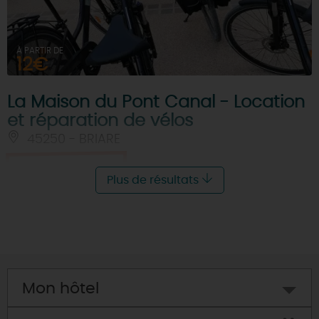
À PARTIR DE
12€
La Maison du Pont Canal - Location
et réparation de vélos
45250 - BRIARE
Je réserve
Plus de résultats
Mon hôtel