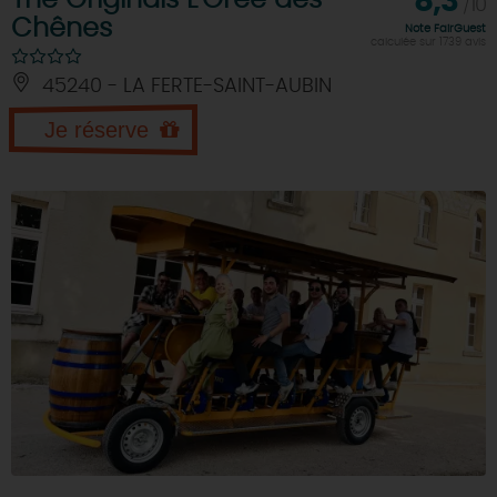
8,3
/10
Chênes
Note FairGuest
calculée sur 1739 avis
45240 - LA FERTE-SAINT-AUBIN
Je réserve