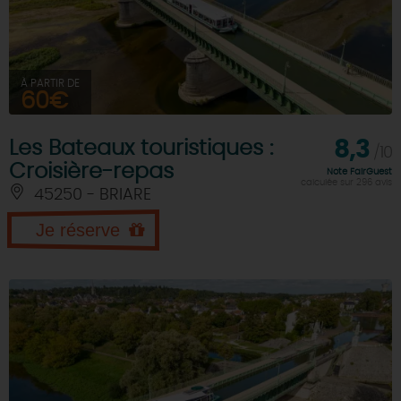
À PARTIR DE
60€
Les Bateaux touristiques :
8,3
/10
Croisière-repas
Note FairGuest
calculée sur 296 avis
45250 - BRIARE
Je réserve