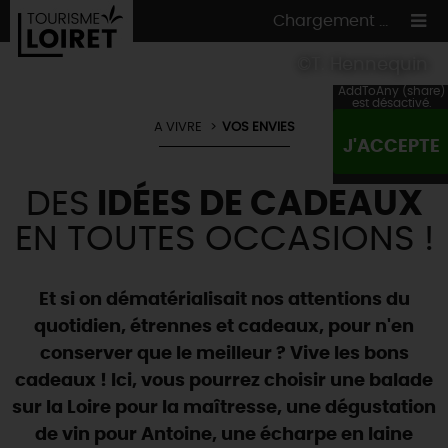
Chargement ...
©T. Hennequin
AddToAny (share)
est désactivé.
A VIVRE
VOS ENVIES
J'ACCEPTE
ON A TESTÉ
POUR VOUS
DES
IDÉES DE CADEAUX
HÉBERGEMENTS
VOS
ENVIES
EN TOUTES OCCASIONS !
CULTURE
HÉBERGEMENTS
LES INCONTOURNABLES
MADE IN LOIRET
INSOLITES
EN MODE
CIRCUITS
& BALADES
NATURE
Et si on dématérialisait nos attentions du
RÉSERVER
MAINTENANT
quotidien, étrennes et cadeaux, pour n'en
Où manger
TOUS À
L'EAU !
VILLES & VILLAGES
conserver que le meilleur ? Vive les bons
Maîtres
restaurateurs
A NE PAS
RATER
EN MODE
NATURE
& AVENTURE
cadeaux !
Ici, vous pourrez choisir une balade
Nos
marchés
Téléchargez le Guide de l'été 2026 🤽🌞
TOUTES LES VISITES
sur la Loire pour la maîtresse, une dégustation
Artistes et Artisans d'Art
TOURISME &
HANDICAP
...ET
AUSSI
Avis de fraicheur ici pour éviter la chaleur 🥵
de vin pour Antoine, une écharpe en laine
Nos
spécialités du terroir
et
producteurs