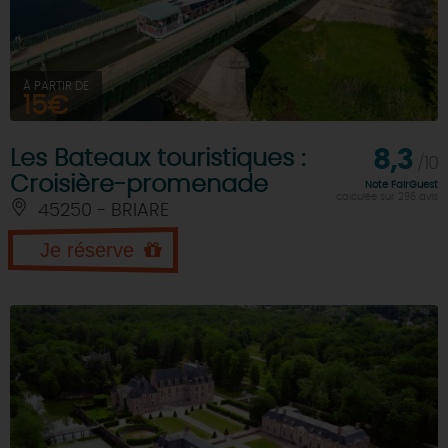
À PARTIR DE
15€
Les Bateaux touristiques :
8,3
/10
Croisière-promenade
Note FairGuest
calculée sur 296 avis
45250 - BRIARE
Je réserve