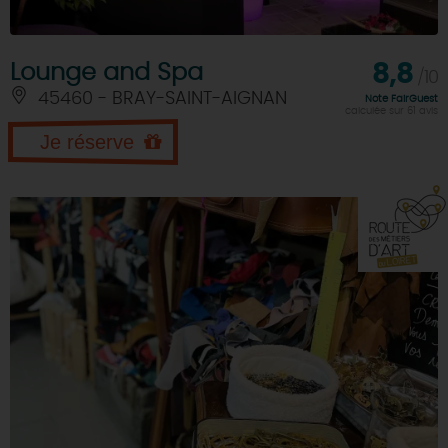
Lounge and Spa
8,8
/10
45460 - BRAY-SAINT-AIGNAN
Note FairGuest
calculée sur 61 avis
Je réserve