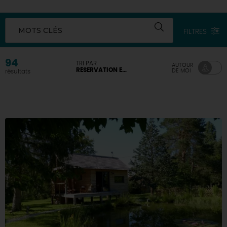
DEMAIN
MOTS CLÉS
FILTRES
CE WEEK-END
94
TRI PAR
AUTOUR
RÉSERVATION EN LIGNE DISPONIBLE
DE MOI
résultats
CETTE SEMAINE
TOUT L'AGENDA