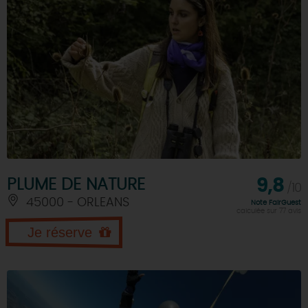
PLUME DE NATURE
9,8
/10
45000 - ORLEANS
Note FairGuest
calculée sur 77 avis
Je réserve