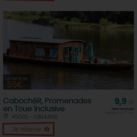
À PARTIR DE
55€
CabochéR, Promenades
9,9
/10
en Toue Inclusive
Note FairGuest
calculée sur 67 avis
45000 - ORLEANS
Je réserve