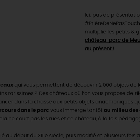
Ici, pas de présentat
#PrièreDeNePasToucher
multiplie les petits &
château-parc de Meung 
au présent !
teaux
qui vous permettent de découvrir 2 000 objets de 
ns rarissimes ?
Des châteaux où l’on vous propose de
r
lancer dans la chasse aux petits objets anachroniques 
rcours dans le parc
vous immerge tantôt
au milieu des
la ne court pas les rues et ce château, à la fois pédagogi
au début du XIIIe siècle, puis modifié et plusieurs fois