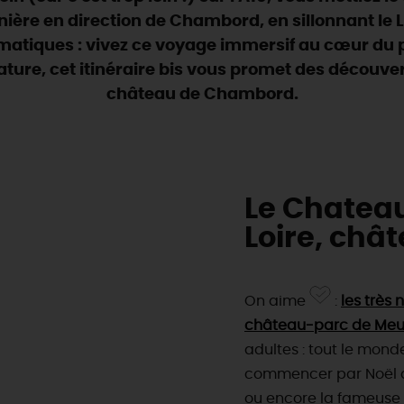
nnière en direction de Chambord, en sillonnant le L
tiques : vivez ce voyage immersif au cœur du pa
ature, cet itinéraire bis vous promet des découve
château de Chambord.
Le Chatea
Loire, châ
On aime
:
les très
château-parc de Me
adultes : tout le monde
commencer par Noël a
ou encore la fameuse s