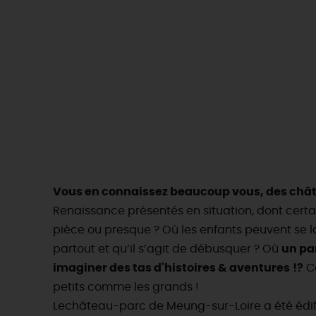
Vous en connaissez beaucoup vous, des châ
Renaissance présentés en situation, dont certai
pièce ou presque ? Où les enfants peuvent se 
partout et qu’il s’agit de débusquer ? Où
un pa
imaginer des tas d'histoires & aventures
!?
Ce
petits comme les grands !
Le
château-parc de Meung-sur-Loire a été édifié 