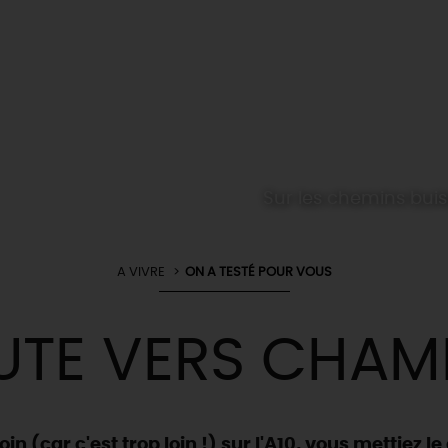
Sur les chemins buis
A VIVRE
ON A TESTÉ POUR VOUS
UTE VERS CHAM
oin (car c'est trop loin !) sur l'A10, vous mettiez le 