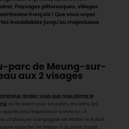
oiret. Paysages pittoresques, villages
trimoine français ! Que vous soyez
rtes inoubliables jusqu'au majestueux
u-parc de Meung-sur-
teau aux 2 visages
 nombreux rendez-vous que nous donne le
ung
, qu'ils soient pour les petits, les ados, les
 appréciera l'expérience à vivre ici ! À
u château en compagnie de Walter le Robot,
oirée blanche (et festive !) du mois d'août.