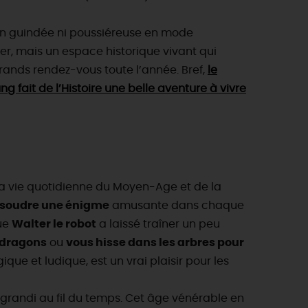
ion guindée ni poussiéreuse en mode
, mais un espace historique vivant qui
 grands rendez-vous toute l’année. Bref,
le
fait de l’Histoire une belle aventure à vivre
la vie quotidienne du Moyen-Age et de la
ésoudre une énigme
amusante dans chaque
que
Walter le robot
a laissé traîner un peu
 dragons
ou
vous hisse dans les arbres pour
que et ludique, est un vrai plaisir pour les
 agrandi au fil du temps. Cet âge vénérable en