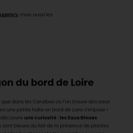
eaugency
, mais aussi les
gon du bord de Loire
a que dans les Caraïbes où l’on trouve des eaux
ors une petite halte en bord de Loire s’impose !
n découvre
une curiosité : les Eaux Bleues
.
x sont bleues du fait de la présence de plantes