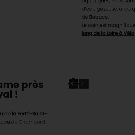
aquatiques, mais surto
d’eau gazeuse, alors 
de
Beauce.
Le coin est magnifique
long de la Loire à Vélo
ame près
al !
u de la Ferté-Saint-
âteau de Chambord,