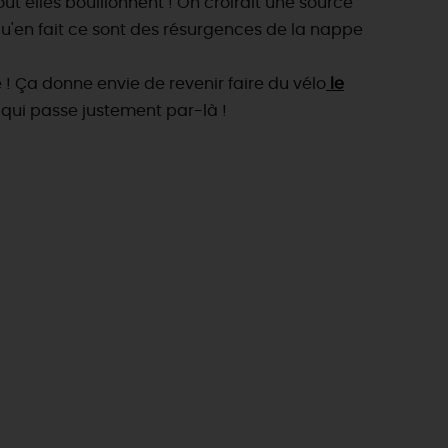
ut elles bouillonnent ! On croirait une source
qu'en fait ce sont des résurgences de la nappe
 ! Ça donne envie de revenir faire du vélo
le
qui passe justement par-là !