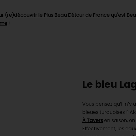
our (re)découvrir le Plus Beau Détour de France qu'est B
isme
!
Le bleu La
Vous pensez qu’il n’y 
bleues turquoises ? Al
À Tavers
en saison, o
Effectivement, les eau