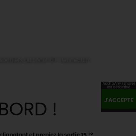
sonniers du Loiret ©T. Hennequin
AddToAny (share)
est désactivé.
J'ACCEPTE
BORD !
clignotant et preniez la sortie 15 !?