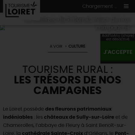
Chargement ...
La Basilique de St Benoît, trésor de nos
campagnes
AddToAny (share)
est désactivé.
A VOIR
CULTURE
ON A TESTÉ
POUR VOUS
J'ACCEPTE
HÉBERGEMENTS
VOS
ENVIES
TOURISME RURAL :
CULTURE
HÉBERGEMENTS
LES INCONTOURNABLES
MADE IN LOIRET
LES TRÉSORS DE NOS
INSOLITES
EN MODE
CIRCUITS
& BALADES
NATURE
CAMPAGNES
RÉSERVER
MAINTENANT
Où manger
TOUS À
L'EAU !
VILLES & VILLAGES
Maîtres
restaurateurs
Le Loiret possède
des fleurons patrimoniaux
A NE PAS
RATER
EN MODE
NATURE
& AVENTURE
Nos
marchés
indéniables
: les
châteaux de Sully-sur-Loire
et de
Téléchargez le Guide de l'été 2026 🤽🌞
TOUTES LES VISITES
Artistes et Artisans d'Art
TOURISME &
HANDICAP
Chamerolles, l’abbaye de Fleury à Saint Benoît-sur-
...ET
AUSSI
Avis de fraicheur ici pour éviter la chaleur 🥵
Nos
spécialités du terroir
et
producteurs
Loire, la
cathédrale Sainte-Croix
d’Orléans, le
Pont-