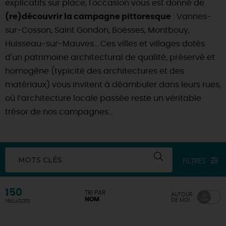
explicatifs sur place, l'occasion vous est donné de
(re)découvrir la campagne pittoresque
: Vannes-
DEMAIN
sur-Cosson, Saint Gondon, Boësses, Montbouy,
Huisseau-sur-Mauves… Ces villes et villages dotés
CE WEEK-END
d'un patrimoine architectural de qualité, préservé et
homogène (typicité des architectures et des
matériaux) vous invitent à déambuler dans leurs rues,
CETTE SEMAINE
où l’architecture locale passée reste un véritable
trésor de nos campagnes...
TOUT L'AGENDA
MOTS CLÉS
FILTRES
150
TRI PAR
AUTOUR
NOM
DE MOI
résultats