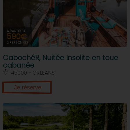
À PARTIR DE
590€
2 PERSONNES
CabochéR, Nuitée Insolite en toue
cabanée
45000 - ORLEANS
Je réserve