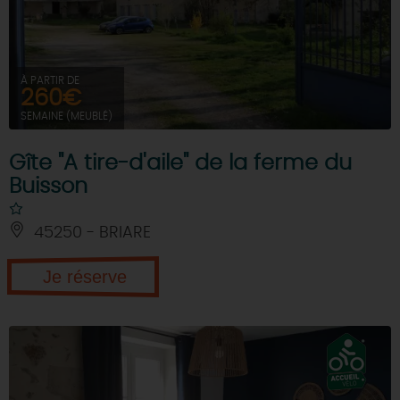
DEMAIN
À PARTIR DE
260€
CE WEEK-END
SEMAINE (MEUBLÉ)
Gîte "A tire-d'aile" de la ferme du
CETTE SEMAINE
Buisson
45250 - BRIARE
TOUT L'AGENDA
Je réserve