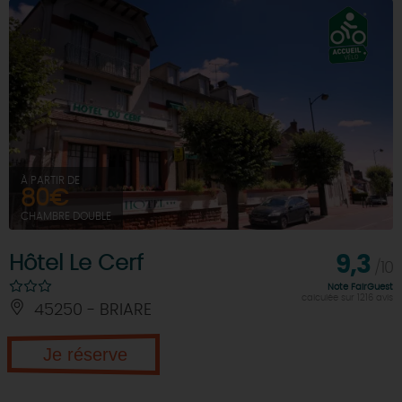
À PARTIR DE
80€
CHAMBRE DOUBLE
Hôtel Le Cerf
9,3
/10
Note FairGuest
calculée sur 1216 avis
45250 - BRIARE
Je réserve