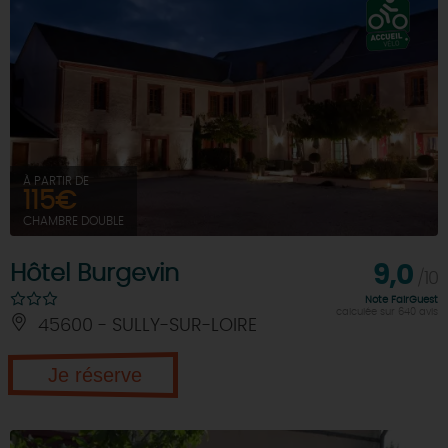
À PARTIR DE
115€
CHAMBRE DOUBLE
Hôtel Burgevin
9,0
/10
Note FairGuest
calculée sur 640 avis
45600 - SULLY-SUR-LOIRE
Je réserve