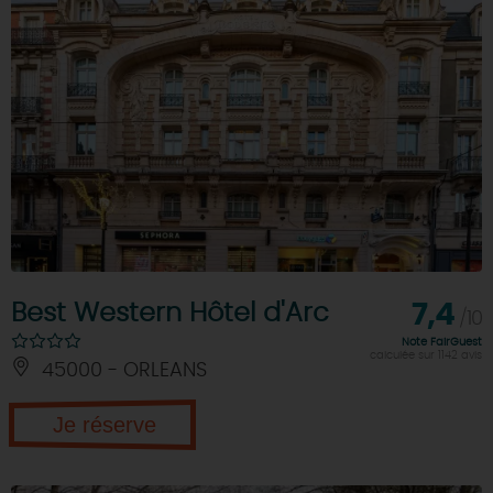
Best Western Hôtel d'Arc
7,4
/10
Note FairGuest
calculée sur 1142 avis
45000 - ORLEANS
Je réserve