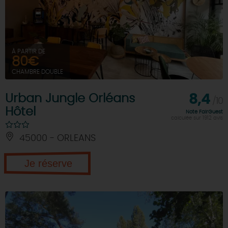
À PARTIR DE
80€
CHAMBRE DOUBLE
Urban Jungle Orléans
8,4
/10
Hôtel
Note FairGuest
calculée sur 1912 avis
45000 - ORLEANS
Je réserve