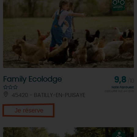
Family Ecolodge
9,8
/10
Note FairGuest
calculée sur 44 avis
45420 - BATILLY-EN-PUISAYE
Je réserve