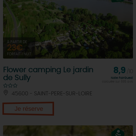
À PARTIR DE
23€
FORFAIT 1 NUIT
Flower camping Le jardin
8,9
/10
de Sully
Note FairGuest
calculée sur 695 avis
45600 - SAINT-PERE-SUR-LOIRE
Je réserve