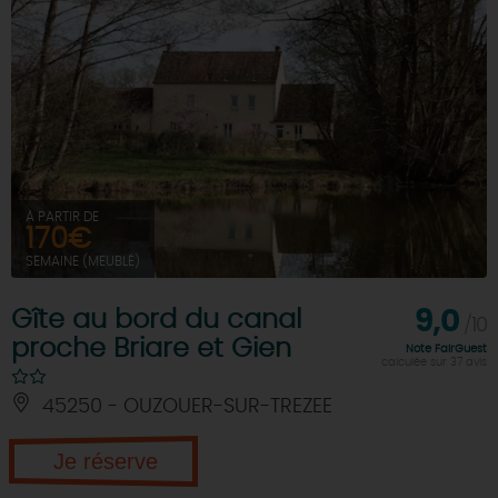
À PARTIR DE
170€
SEMAINE (MEUBLÉ)
Gîte au bord du canal
9,0
/10
proche Briare et Gien
Note FairGuest
calculée sur 37 avis
45250 - OUZOUER-SUR-TREZEE
Je réserve