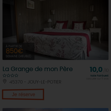
À PARTIR DE
850€
SEMAINE (MEUBLÉ)
La Grange de mon Père
10,0
/10
Note FairGuest
calculée sur 11 avis
45370 - JOUY-LE-POTIER
Je réserve