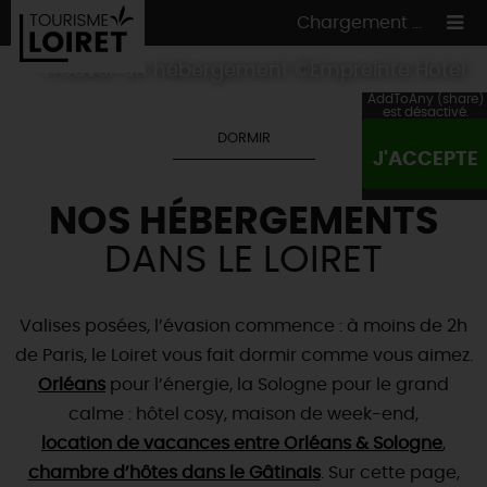
Chargement ...
Trouver un hébergement ©Empreinte Hotel
AddToAny (share)
est désactivé.
DORMIR
J'ACCEPTE
ON A TESTÉ
POUR VOUS
NOS HÉBERGEMENTS
HÉBERGEMENTS
VOS
ENVIES
DANS LE LOIRET
CULTURE
HÉBERGEMENTS
LES INCONTOURNABLES
MADE IN LOIRET
INSOLITES
EN MODE
CIRCUITS
& BALADES
NATURE
Valises posées, l’évasion commence : à moins de 2h
RÉSERVER
MAINTENANT
de Paris, le Loiret vous fait dormir comme vous aimez.
Où manger
TOUS À
L'EAU !
VILLES & VILLAGES
Maîtres
Orléans
restaurateurs
pour l’énergie, la Sologne pour le grand
A NE PAS
RATER
EN MODE
NATURE
& AVENTURE
Nos
marchés
calme : hôtel cosy, maison de week-end,
Téléchargez le Guide de l'été 2026 🤽🌞
TOUTES LES VISITES
Artistes et Artisans d'Art
location de vacances entre Orléans & Sologne
,
TOURISME &
HANDICAP
...ET
AUSSI
Avis de fraicheur ici pour éviter la chaleur 🥵
Nos
chambre d’hôtes dans le Gâtinais
spécialités du terroir
et
producteurs
. Sur cette page,