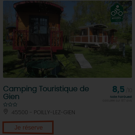
Camping Touristique de
8,5
/10
Gien
Note FairGuest
calculée sur 817 avis
45500 - POILLY-LEZ-GIEN
Je réserve