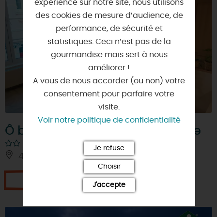
expérience sur notre site, nous utilisons
des cookies de mesure d’audience, de
performance, de sécurité et
statistiques. Ceci n’est pas de la
gourmandise mais sert à nous
améliorer !
A vous de nous accorder (ou non) votre
consentement pour parfaire votre
visite.
Voir notre politique de confidentialité
Ô bulles de Loire : La bulle de Jade
Je refuse
45110 - CHATEAUNEUF-SUR-LOIRE
Choisir
Je réserve
J'accepte