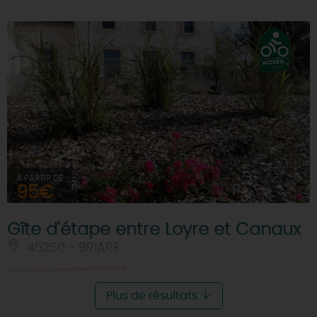
À PARTIR DE
95€
Gîte d'étape entre Loyre et Canaux
45250 - BRIARE
Je réserve
Plus de résultats