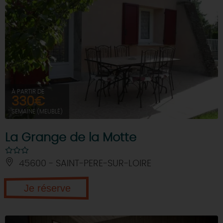
À PARTIR DE
330€
SEMAINE (MEUBLÉ)
La Grange de la Motte
45600 - SAINT-PERE-SUR-LOIRE
Je réserve