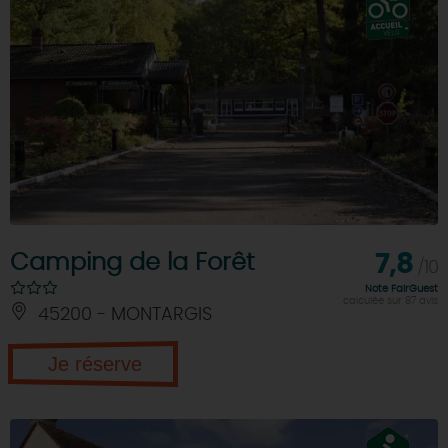
Camping de la Forêt
7,8
/10
Note FairGuest
calculée sur 87 avis
45200 - MONTARGIS
Je réserve