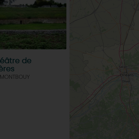
éâtre de
ères
 MONTBOUY