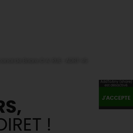
t-canal de Briare © A. RUE -ADRT 45
AddToAny (share)
est désactivé.
J'ACCEPTE
RS,
IRET !