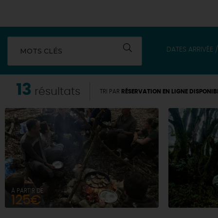
DATES ARRIVÉE 
MOTS CLÉS
13
résultats
TRI PAR
RÉSERVATION EN LIGNE DISPONIB
À PARTIR DE
125€