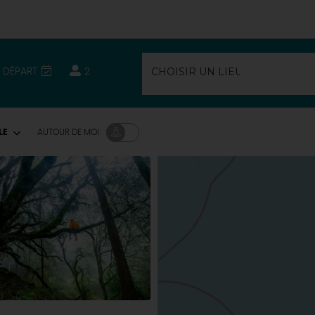
/ DÉPART
2
LE
AUTOUR
DE MOI