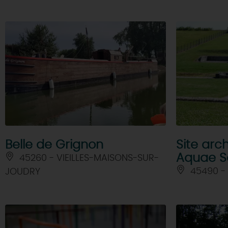
Belle de Grignon
Site arc
Aquae S
45260 - VIEILLES-MAISONS-SUR-
45490 -
JOUDRY