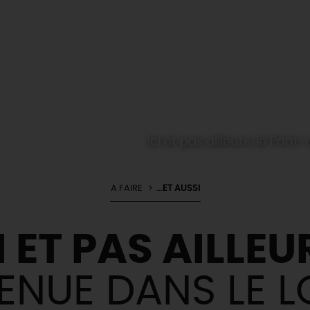
Ici et pas ailleurs, le Pon
A FAIRE
...ET AUSSI
I ET PAS AILLEU
ENUE DANS LE LO