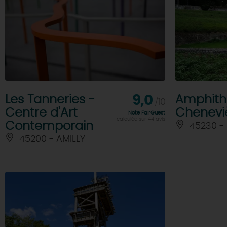
Les Tanneries -
9,0
Amphith
/10
Centre d'Art
Chenevi
Note FairGuest
calculée sur 44 avis
Contemporain
45230 -
45200 - AMILLY