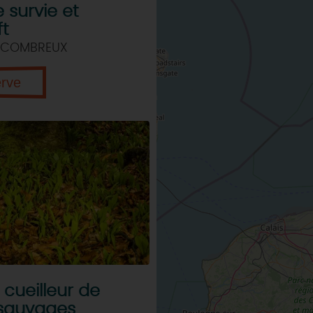
 survie et
ft
 COMBREUX
erve
cueilleur de
 sauvages