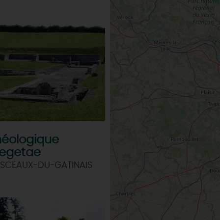
héologique
egetae
 SCEAUX-DU-GATINAIS