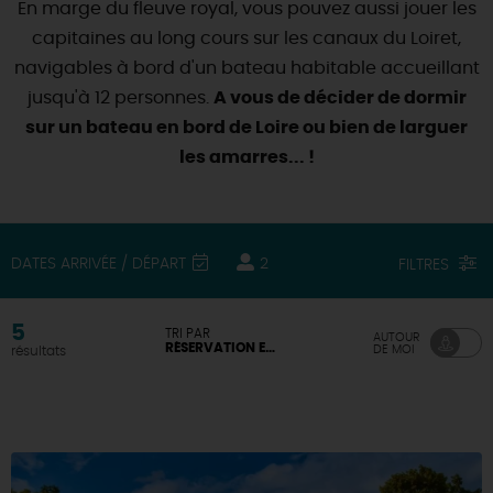
En marge du fleuve royal, vous pouvez aussi jouer les
SE REPÉRER,
SE DÉPLACER
Visites
gourmandes
et
créatives
Des vacances auprès des animaux 🐎
capitaines au long cours sur les canaux du Loiret,
Vins et
vignobles
TOUTES LES ACTIVITÉS
INFOS &
SERVICES
navigables à bord d'un bateau habitable accueillant
(re)Découvrir les coulisses de la Faïencerie de
Chic,
une aire de pique-nique
Gien !
jusqu'à 12 personnes.
A vous de décider de dormir
Par ici les
guinguettes
RÉSERVER
MAINTENANT
sur un bateau en bord de Loire ou bien de larguer
Expérimenter
les parcours Baludik
🕵️
Que rapporter du Loiret ?
les amarres... !
La Route des
Métiers d'Art
Une saison de festivals 🎉
TOUT L'ART DE VIVRE
Rendez-vous de la nature en 2026
DATES ARRIVÉE / DÉPART
2
FILTRES
Des sorties en famille dans le Loiret !
Programme des animations "Loiret au fil de l'eau"
2026
5
TRI PAR
AUTOUR
RÉSERVATION EN LIGNE DISPONIBLE
DE MOI
résultats
Où sortir ?
AUJOURD'HUI