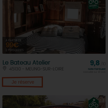
À PARTIR DE
99€
2 PERSONNES
Le Bateau Atelier
9,8
/10
45130 - MEUNG-SUR-LOIRE
Note FairGuest
calculée sur 81 avis
Je réserve