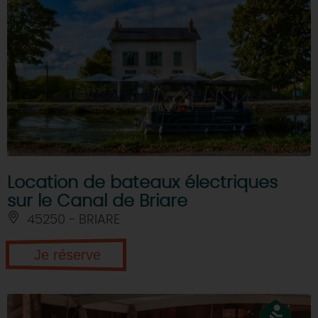
DEMAIN
CE WEEK-END
CETTE SEMAINE
Location de bateaux électriques
TOUT L'AGENDA
sur le Canal de Briare
45250 - BRIARE
Je réserve