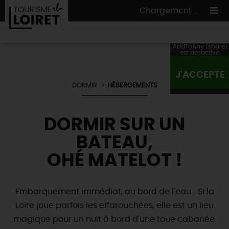
Chargement ...
AddToAny (share)
est désactivé.
J'ACCEPTE
ON A TESTÉ
POUR VOUS
DORMIR
HÉBERGEMENTS
HÉBERGEMENTS
VOS
ENVIES
DORMIR SUR UN
CULTURE
HÉBERGEMENTS
LES INCONTOURNABLES
MADE IN LOIRET
BATEAU,
INSOLITES
EN MODE
CIRCUITS
& BALADES
NATURE
OHÉ MATELOT !
RÉSERVER
MAINTENANT
Où manger
TOUS À
L'EAU !
VILLES & VILLAGES
Maîtres
restaurateurs
A NE PAS
RATER
Embarquement immédiat, au bord de l'eau... Si la
EN MODE
NATURE
& AVENTURE
Nos
marchés
Téléchargez le Guide de l'été 2026 🤽🌞
Loire joue parfois les effarouchées, elle est un lieu
TOUTES LES VISITES
Artistes et Artisans d'Art
TOURISME &
HANDICAP
...ET
AUSSI
magique pour un nuit à bord d'une toue cabanée.
Avis de fraicheur ici pour éviter la chaleur 🥵
Nos
spécialités du terroir
et
producteurs