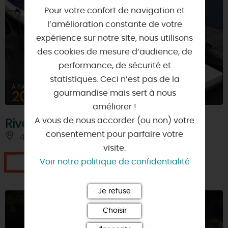
Pour votre confort de navigation et
l’amélioration constante de votre
expérience sur notre site, nous utilisons
des cookies de mesure d’audience, de
performance, de sécurité et
statistiques. Ceci n’est pas de la
À PARTIR DE
gourmandise mais sert à nous
20€
améliorer !
A vous de nous accorder (ou non) votre
Rivers and Canals in Europe
consentement pour parfaire votre
45250 - BRIARE
visite.
Je réserve
Voir notre politique de confidentialité
Je refuse
Choisir