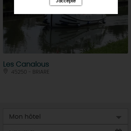
J'accepte
Les Canalous
45250 - BRIARE
Mon hôtel