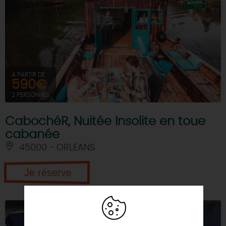
À PARTIR DE
590€
2 PERSONNES
CabochéR, Nuitée Insolite en toue
cabanée
45000 - ORLEANS
Je réserve