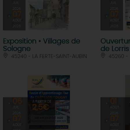
JUIL
JUIL
2026
2026
07
07
AOÛT
AOÛT
2026
2026
Exposition • Villages de
Ouvertur
Sologne
de Lorris
45240 - LA FERTE-SAINT-AUBIN
45260 - 
06
01
À PARTIR DE
2,5€
JUIL
AOÛT
2026
2026
07
07
AOÛT
AOÛT