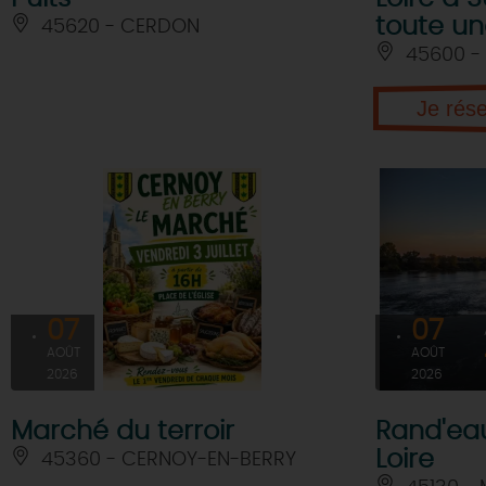
toute une
45620 - CERDON
45600 - 
Je rés
07
07
AOÛT
AOÛT
2026
2026
Marché du terroir
Rand'eau
Loire
45360 - CERNOY-EN-BERRY