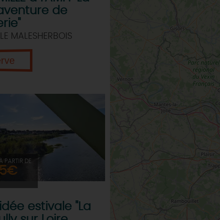
aventure de
rie"
LE MALESHERBOIS
erve
À PARTIR DE
5€
idée estivale "La
lly sur Loire,