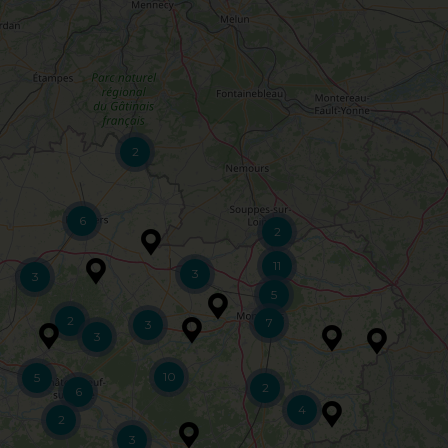
2
6
2
11
3
3
5
2
7
3
3
10
5
2
6
4
2
3