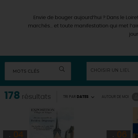
Envie de bouger aujourd’hui ? Dans le Loiret, 
marchés… et toute manifestation qui met l’air 
jou
MOTS CLÉS
178
résultats
TRI PAR
DATES
AUTOUR
DE MOI
04
06