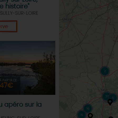
 histoire"
SULLY-SUR-LOIRE
erve
2
À PARTIR DE
47€
31
6
 apéro sur la
16
15