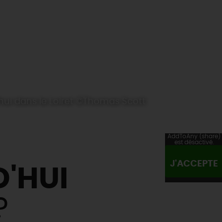
hui dans le Loiret ©Thomas Scott
AddToAny (share)
est désactivé.
J'ACCEPTE
'HUI
?