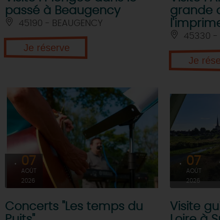
passé à Beaugency
grande 
l'imprime
45190 - BEAUGENCY
45330 - 
Je réserve
Je rés
07
07
AOÛT
AOÛT
2026
2026
Concerts "Les temps du
Visite gu
Puits"
Loire à Su