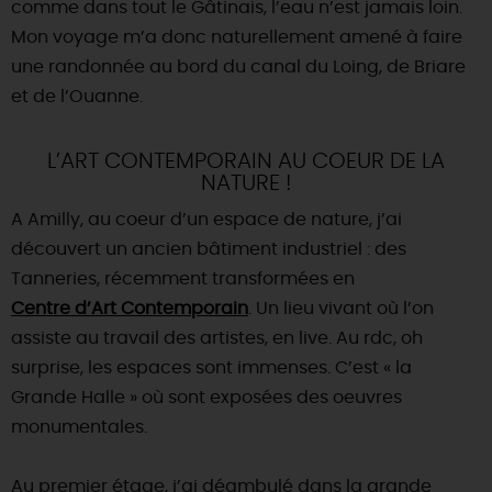
comme dans tout le Gâtinais, l’eau n’est jamais loin.
Mon voyage m’a donc naturellement amené à faire
DEMAIN
une randonnée au bord du canal du Loing, de Briare
et de l’Ouanne.
CE WEEK-END
L’ART CONTEMPORAIN AU COEUR DE LA
NATURE !
CETTE SEMAINE
A Amilly, au coeur d’un espace de nature, j’ai
découvert un ancien bâtiment industriel : des
Tanneries, récemment transformées en
TOUT L'AGENDA
Centre d’Art Contemporain
. Un lieu vivant où l’on
assiste au travail des artistes, en live. Au rdc, oh
surprise, les espaces sont immenses. C’est « la
Grande Halle » où sont exposées des oeuvres
monumentales.
Au premier étage, j’ai déambulé dans la grande