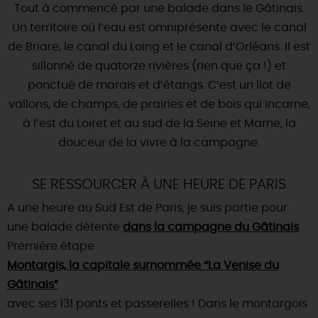
SE REPÉRER,
SE DÉPLACER
Tout à commencé par une balade dans le Gâtinais.
Visites
gourmandes
et
créatives
Des vacances auprès des animaux 🐎
Un territoire où l’eau est omniprésente avec le canal
Vins et
vignobles
TOUTES LES ACTIVITÉS
INFOS &
SERVICES
(re)Découvrir les coulisses de la Faïencerie de
de Briare, le canal du Loing et le canal d’Orléans. Il est
Chic,
une aire de pique-nique
Gien !
sillonné de quatorze rivières (rien que ça !) et
Par ici les
guinguettes
RÉSERVER
MAINTENANT
Expérimenter
les parcours Baludik
🕵️
ponctué de marais et d’étangs. C’est un îlot de
Que rapporter du Loiret ?
vallons, de champs, de prairies et de bois qui incarne,
La Route des
Métiers d'Art
Une saison de festivals 🎉
à l’est du Loiret et au sud de la Seine et Marne, la
TOUT L'ART DE VIVRE
douceur de la vivre à la campagne.
Rendez-vous de la nature en 2026
Des sorties en famille dans le Loiret !
SE RESSOURCER À UNE HEURE DE PARIS
Programme des animations "Loiret au fil de l'eau"
A une heure au Sud Est de Paris, je suis partie pour
2026
une balade détente
dans la campagne du Gâtinais
.
Où sortir ?
Première étape :
Montargis, la capitale surnommée “La Venise du
Gâtinais”
AUJOURD'HUI
avec ses 131 ponts et passerelles ! Dans le montargois