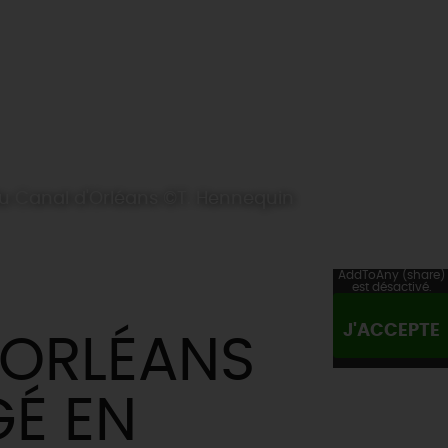
u Canal d'Orléans ©T. Hennequin
AddToAny (share)
est désactivé.
J'ACCEPTE
'ORLÉANS
É EN