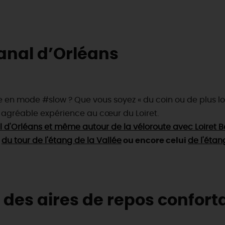
anal d’Orléans
 en mode #slow ? Que vous soyez « du coin ou de plus loin 
 agréable expérience au cœur du Loiret.
anal d'Orléans et même autour de la véloroute avec Loiret 
i
du tour de l'étang de la Vallée
ou encore celui
de l'étan
des aires de repos confort