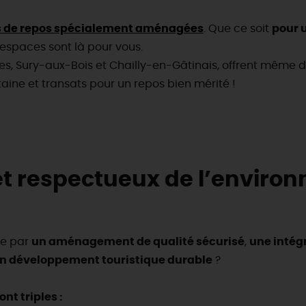
es de repos spécialement aménagées
. Que ce soit
pour 
 espaces sont là pour vous.
, Sury-aux-Bois et Chailly-en-Gâtinais, offrent même de
aine et transats pour un repos bien mérité !
 et respectueux de l’envir
ue par
un aménagement de qualité sécurisé
,
une intég
n développement touristique durable
?
nt triples :