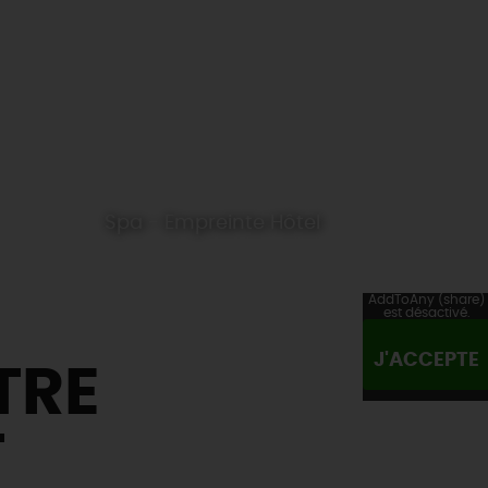
Spa - Empreinte Hôtel
AddToAny (share)
est désactivé.
J'ACCEPTE
TRE
T