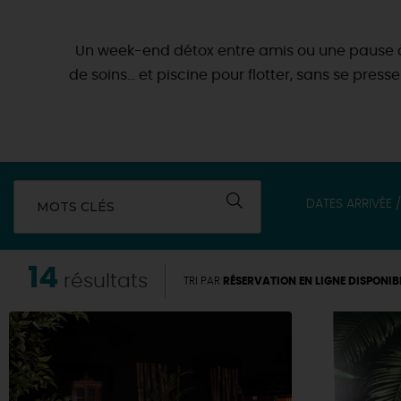
Un week-end détox entre amis ou une pause à de
de soins… et piscine pour flotter, sans se press
DATES ARRIVÉE 
MOTS CLÉS
14
résultats
TRI PAR
RÉSERVATION EN LIGNE DISPONIB