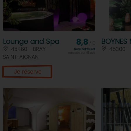
Lounge and Spa
8,8
BOYNES
/10
45460 - BRAY-
45300 -
Note FairGuest
calculée sur 61 avis
SAINT-AIGNAN
Je réserve