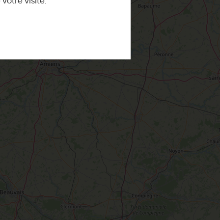
otre visite.
Briare : visite pont canal Briare, activités
que
Le Label
Loiret Pause
Montargis, Venise du Gâtinais
Nous contacter
La route de la rose
CETTE SEMAINE
Au détour des plus beaux villages du
Loiret
Le château de Sully-sur-Loire
udiques
Meung-sur-Loire
aludik
La Beauce
éatives
Le Gâtinais
Sacré patrimoine religieux
T
L'oratoire carolingien de Germigny-
des-Prés
Le Loiret, un département fleuri