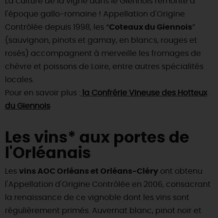
La culture de la vigne dans le Giennois remonte à
l'époque gallo-romaine ! Appellation d'Origine
Contrôlée depuis 1998, les “
Coteaux du Giennois
”
(sauvignon, pinots et gamay, en blancs, rouges et
rosés) accompagnent à merveille les fromages de
chèvre et poissons de Loire, entre autres spécialités
locales.
Pour en savoir plus :
la Confrérie Vineuse des Hotteux
du Giennois
Les vins* aux portes de
l'Orléanais
Les
vins AOC Orléans et Orléans-Cléry
ont obtenu
l'Appellation d'Origine Contrôlée en 2006, consacrant
la renaissance de ce vignoble dont les vins sont
régulièrement primés. Auvernat blanc, pinot noir et