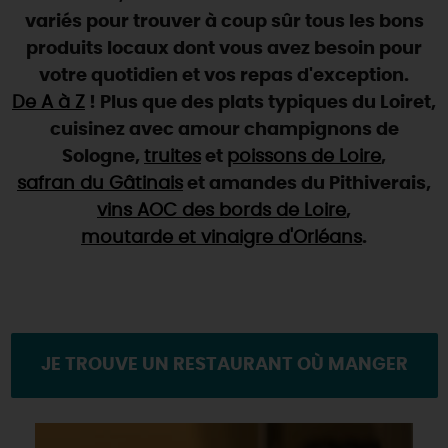
SE REPÉRER,
SE DÉPLACER
Visites
gourmandes
et
créatives
variés pour trouver à coup sûr tous les bons
Des vacances auprès des animaux 🐎
Vins et
vignobles
TOUTES LES ACTIVITÉS
produits locaux dont vous avez besoin pour
INFOS &
SERVICES
(re)Découvrir les coulisses de la Faïencerie de
Chic,
une aire de pique-nique
votre quotidien et vos repas d'exception.
Gien !
Par ici les
guinguettes
De A à Z
! Plus que des plats typiques du Loiret,
RÉSERVER
MAINTENANT
Expérimenter
les parcours Baludik
🕵️
Que rapporter du Loiret ?
cuisinez avec amour champignons de
La Route des
Métiers d'Art
Sologne,
truites
et
poissons de Loire
,
Une saison de festivals 🎉
safran du Gâtinais
et amandes du Pithiverais,
TOUT L'ART DE VIVRE
Rendez-vous de la nature en 2026
vins AOC des bords de Loire
,
moutarde et vinaigre d'Orléans
.
Des sorties en famille dans le Loiret !
Programme des animations "Loiret au fil de l'eau"
2026
Où sortir ?
JE TROUVE UN RESTAURANT OÙ MANGER
AUJOURD'HUI