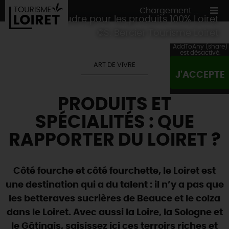
Chargement ...
Coup de foudre pour les produits 100% Loiret
©S. Bercier Tourisme Loiret
AddToAny (share)
est désactivé.
ART DE VIVRE
J'ACCEPTE
ON A TESTÉ
POUR VOUS
PRODUITS ET
HÉBERGEMENTS
VOS
ENVIES
SPÉCIALITÉS : QUE
CULTURE
HÉBERGEMENTS
LES INCONTOURNABLES
MADE IN LOIRET
RAPPORTER DU LOIRET ?
INSOLITES
EN MODE
CIRCUITS
& BALADES
NATURE
RÉSERVER
MAINTENANT
Où manger
TOUS À
L'EAU !
Côté fourche et côté fourchette, le Loiret est
VILLES & VILLAGES
Maîtres
restaurateurs
une destination qui a du talent : il n’y a pas que
A NE PAS
RATER
EN MODE
NATURE
& AVENTURE
Nos
marchés
les betteraves sucrières de Beauce et le colza
Téléchargez le Guide de l'été 2026 🤽🌞
TOUTES LES VISITES
Artistes et Artisans d'Art
TOURISME &
HANDICAP
dans le Loiret. Avec aussi la Loire, la Sologne et
...ET
AUSSI
Avis de fraicheur ici pour éviter la chaleur 🥵
Nos
spécialités du terroir
et
producteurs
le Gâtinais, saisissez ici ces terroirs riches et