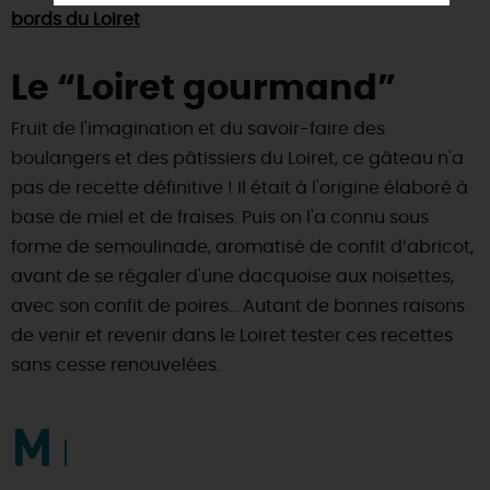
bords du Loiret
Le “Loiret gourmand”
Fruit de l'imagination et du savoir-faire des
boulangers et des pâtissiers du Loiret, ce gâteau n'a
pas de recette définitive ! Il était à l'origine élaboré à
base de miel et de fraises. Puis on l'a connu sous
forme de semoulinade, aromatisé de confit d’abricot,
avant de se régaler d'une dacquoise aux noisettes,
avec son confit de poires… Autant de bonnes raisons
de venir et revenir dans le Loiret tester ces recettes
sans cesse renouvelées.
M