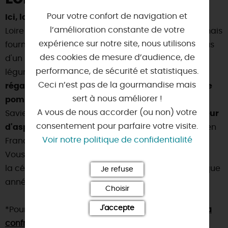
Pour votre confort de navigation et
Ici, la terre est riche et fertile
, sur l'ancien lit de la
l’amélioration constante de votre
Loire comme en Beauce. Pas étonnant que l'Orléanais
expérience sur notre site, nous utilisons
fournisse marchés et tables parisiennes depuis plus
des cookies de mesure d’audience, de
d'un siècle et demi, et livre ses savoureux fruits et
performance, de sécurité et statistiques.
légumes aux quatre coins de la France... !
On se
Ceci n’est pas de la gourmandise mais
régale des fraises et de cerises* de l'orléanais, de
sert à nous améliorer !
pommes et de poires du Val d'Orléans
.
A vous de nous accorder (ou non) votre
Saviez-vous que le Loiret est
le principal producteur
consentement pour parfaire votre visite.
d'asperges, de betteraves rouges et de cresson
en
Voir notre politique de confidentialité
France !?
Vous avez peut-être déjà entendu parler de
la célèbre
foire aux asperges de Tigy
? C'est chaque
Je refuse
année le troisième Week-End de mai !
Choisir
J'accepte
*Pour en savoir plus sur les cerises de l'orléanais :
la
confrérie gourmande des mangeux de cerises des