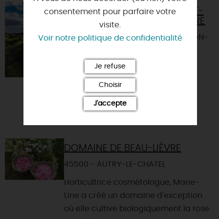
CHÂTEAU DE SAINT-
consentement pour parfaire votre
BRISSON-SUR-LOIRE
visite.
45500 - SAINT-BRISSON-
Voir notre politique de confidentialité
SUR-LOIRE
Je refuse
Choisir
J'accepte
DOMAINE DE BEAU-LIÈVRE
45500 - AUTRY-LE-CHATEL
Horticultrice cosmétologue, Marie-
Line a créé un domaine d'exception
où elle cultive biologiquement la rose