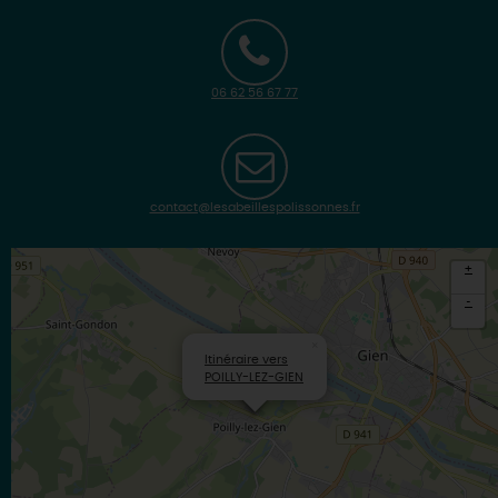
06 62 56 67 77
contact@lesabeillespolissonnes.fr
+
-
×
Itinéraire vers
POILLY-LEZ-GIEN