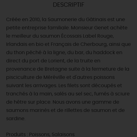
DESCRIPTIF
DEMAIN
Créée en 2010, la Saumonerie du Gâtinais est une
petite entreprise familiale. Monsieur Genet achète
CE WEEK-END
le meilleur du saumon Écossais Label Rouge,
Irlandais en bio et Français de Cherbourg, ainsi que
du thon pêché à la ligne, du bar, du haddock en
CETTE SEMAINE
direct du port de Lorient, de la truite en
provenance de Bretagne suite à la fermeture de la
pisciculture de Méréville et d'autres poissons
TOUT L'AGENDA
suivant les arrivages. Les filets sont découpés et
tranchés à la main, salés au sel sec, fumés à sciure
de hêtre sur place. Nous avons une gamme de
saumons marinés et de rillettes de saumon et de
sardine.
Produits : Poissons, Salaisons