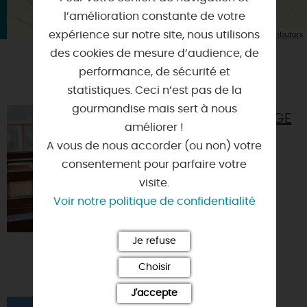
l’amélioration constante de votre
| Map data ©
expérience sur notre site, nous utilisons
Leaflet
OpenStreetMap contributors
des cookies de mesure d’audience, de
performance, de sécurité et
VOUS AIMEREZ AUSSI
statistiques. Ceci n’est pas de la
gourmandise mais sert à nous
ATELIER TISSAGE
améliorer !
SAUVAGE
A vous de nous accorder (ou non) votre
45340 - EGRY
consentement pour parfaire votre
visite.
Voir notre politique de confidentialité
Je refuse
Choisir
J'accepte