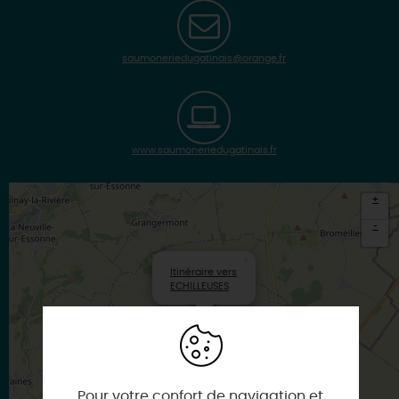
saumoneriedugatinais@orange.fr
www.saumoneriedugatinais.fr
+
-
×
Itinéraire vers
ECHILLEUSES
Pour votre confort de navigation et