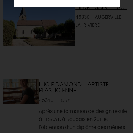
EGLISE SAINT-
PIERRE SAINT-PAUL
45330 - AUGERVILLE-
LA-RIVIERE
LUCIE DAMOND - ARTISTE
PLASTICIENNE
45340 - EGRY
Après une formation de design textile
à l’ESAAT, à Roubaix en 2011 et
l'obtention d’un diplôme des métiers