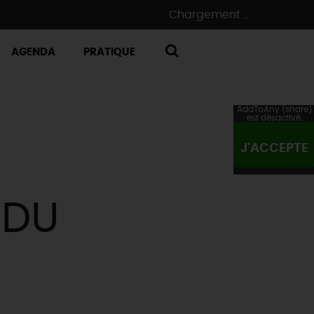
Chargement ...
AGENDA
PRATIQUE
RECHERCHE
AddToAny (share)
est désactivé.
J'ACCEPTE
 DU