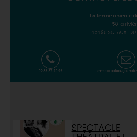
La ferme apicole d
58 la riviè
45490 SCEAUX-DU
02 38 87 42 46
fermeapicoledugatinai
SPECTACLE