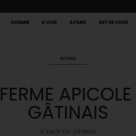
DORMIR
A VOIR
A FAIRE
ART DE VIVRE
ACCUEIL
 FERME APICOLE
GÂTINAIS
SCEAUX-DU-GÂTINAIS