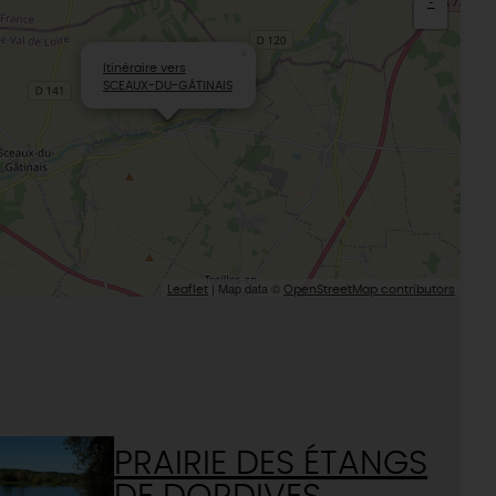
-
L'oratoire carolingien de Germigny-
des-Prés
Le Loiret, un département fleuri
×
Itinéraire vers
SCEAUX-DU-GÂTINAIS
| Map data ©
Leaflet
OpenStreetMap contributors
PRAIRIE DES ÉTANGS