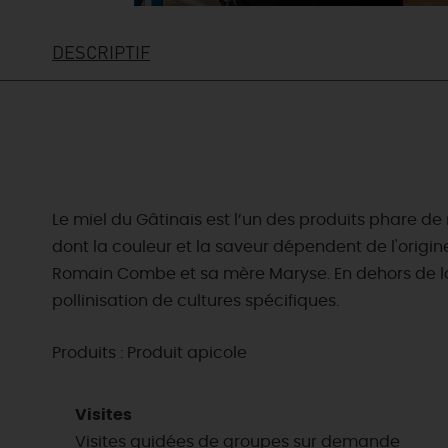
DESCRIPTIF
Le miel du Gâtinais est l’un des produits phare de
dont la couleur et la saveur dépendent de l'origine
Romain Combe et sa mère Maryse. En dehors de la p
pollinisation de cultures spécifiques.
Produits : Produit apicole
EN MODE
CIRCUITS
Visites
ON A TESTÉ
CULTURE
Visites guidées de groupes sur demande