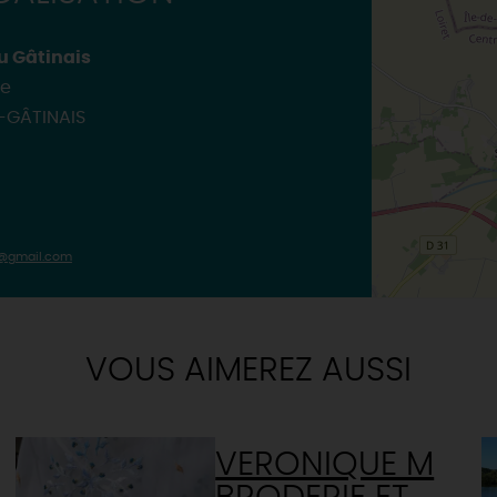
TOUTES LES VISITES
TOUTES LES ACTIVITÉS
u Gâtinais
re
-GÂTINAIS
s@gmail.com
VOUS AIMEREZ AUSSI
VERONIQUE M