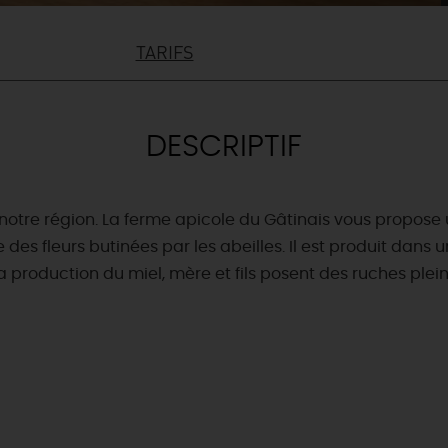
TARIFS
DESCRIPTIF
 notre région. La ferme apicole du Gâtinais vous propose 
 des fleurs butinées par les abeilles. Il est produit dans
roduction du miel, mère et fils posent des ruches pleine
& BALADES
TOUS À
L'EAU !
VOS
L
NATURE