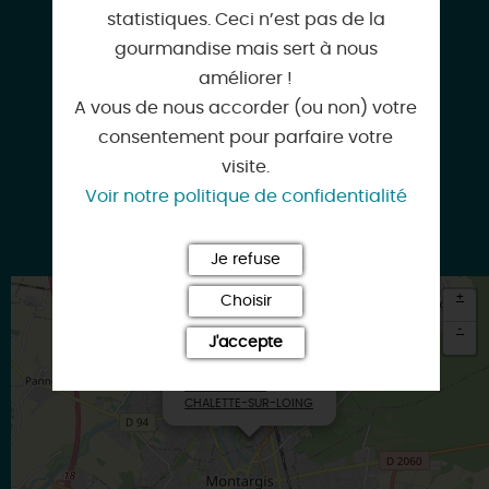
www.delafourche-alafourchette.com
statistiques. Ceci n’est pas de la
gourmandise mais sert à nous
améliorer !
A vous de nous accorder (ou non) votre
Facebook
consentement pour parfaire votre
visite.
Voir notre politique de confidentialité
Instagram
Je refuse
+
Choisir
-
J'accepte
×
Itinéraire vers
CHALETTE-SUR-LOING