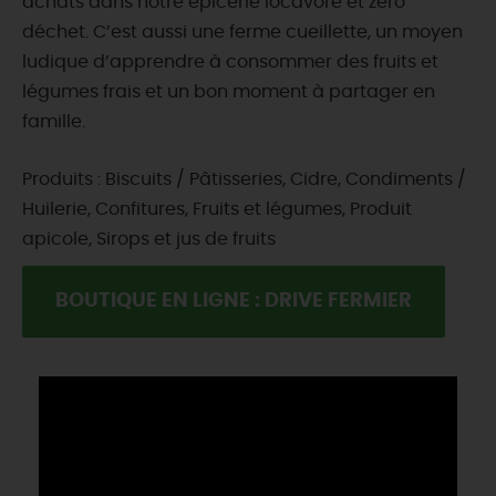
achats dans notre épicerie locavore et zéro
déchet. C’est aussi une ferme cueillette, un moyen
ludique d’apprendre à consommer des fruits et
légumes frais et un bon moment à partager en
famille.
Produits : Biscuits / Pâtisseries, Cidre, Condiments /
Huilerie, Confitures, Fruits et légumes, Produit
apicole, Sirops et jus de fruits
BOUTIQUE EN LIGNE : DRIVE FERMIER