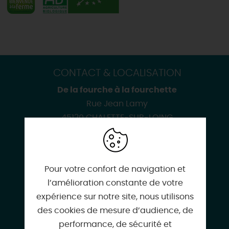
CONTACT & LOCALISATION
De la fourche à la fourchette
Rue Jean Lamy
45120 CHALETTE-SUR-LOING
Pour votre confort de navigation et
l’amélioration constante de votre
delafourchealafourchette.bio@gmail.com
expérience sur notre site, nous utilisons
des cookies de mesure d’audience, de
performance, de sécurité et