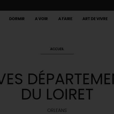
DORMIR
A VOIR
A FAIRE
ART DE VIVRE
ACCUEIL
VES DÉPARTEME
DU LOIRET
ORLEANS