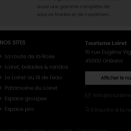
aussi une gamme complète de
sauces froides et de condimen...
NOS SITES
Tourisme Loiret
15 rue Eugène Vi
La route de la Rose
45000 Orléans
Loiret, balades & randos
Le Loiret au fil de l'eau
Afficher le 
Patrimoine du Loiret
info@tourisme
Espace groupes
Espace pro
S'inscrire à la 
de protection des données personnelles
Contactez-nous