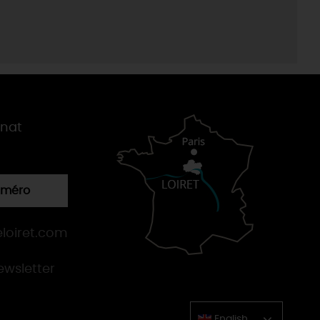
gnat
numéro
loiret.com
newsletter
English