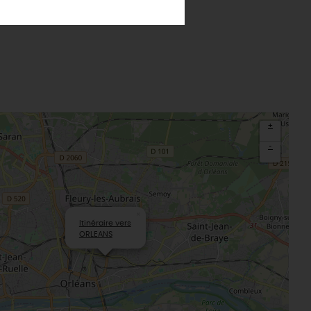
Loiret
Le château de Sully-sur-Loire
udiques
Meung-sur-Loire
aludik
La Beauce
éatives
Le Gâtinais
Sacré patrimoine religieux
T
L'oratoire carolingien de Germigny-
des-Prés
+
Le Loiret, un département fleuri
-
×
Itinéraire vers
ORLEANS