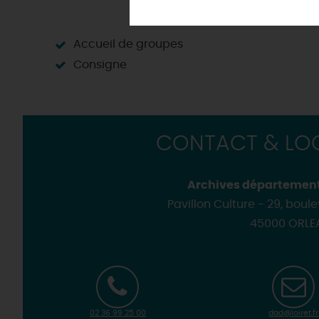
Aventure et Loisirs
Sans voiture, c'est encore mieux !
La Route des
Métiers d'Art
Programme des animations "Loi
Les villes et villages dans 
Aérien
Où sortir ?
Les
visites de villes et de
Golfs
Accueil de groupes
Les visites accompagnées 
Motorisés
Consigne
Loir'Etape, pour visiter l
H
CONTACT & LOC
Archives départementa
Pavillon Culture - 29, boul
45000 ORLE
02 36 99 25 00
dad@loiret.fr