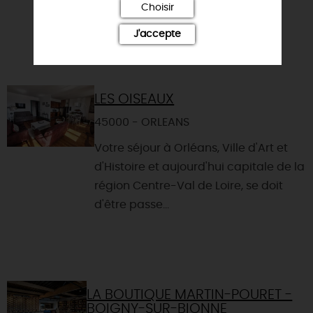
Choisir
J'accepte
LES OISEAUX
45000 - ORLEANS
Votre séjour à Orléans, Ville d'Art et
d'Histoire et aujourd'hui capitale de la
région Centre-Val de Loire, se doit
d'être passe...
LA BOUTIQUE MARTIN-POURET -
BOIGNY-SUR-BIONNE