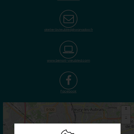
atelier.bvieubled@wanadoo.fr
www.benoit-vieubled.com
Facebook
+
-
×
Itinéraire vers