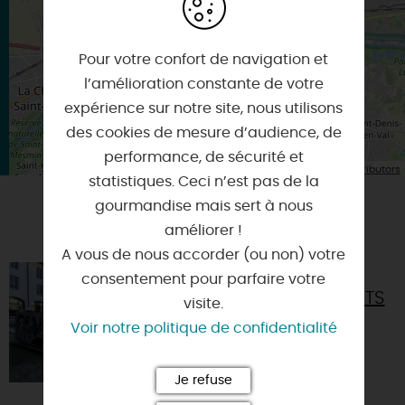
ORLEANS
Pour votre confort de navigation et
l’amélioration constante de votre
expérience sur notre site, nous utilisons
des cookies de mesure d’audience, de
performance, de sécurité et
| Map data ©
Leaflet
OpenStreetMap contributors
statistiques. Ceci n’est pas de la
gourmandise mais sert à nous
VOUS AIMEREZ AUSSI
améliorer !
A vous de nous accorder (ou non) votre
CERCIL - MUSÉE
consentement pour parfaire votre
MÉMORIAL DES ENFANTS
visite.
DU VEL D’HIV
Voir notre politique de confidentialité
45000 - ORLEANS
Je refuse