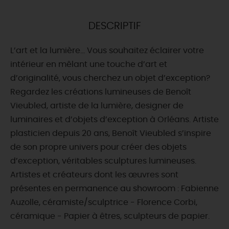
DEMAIN
DESCRIPTIF
L’art et la lumière... Vous souhaitez éclairer votre
CE WEEK-END
intérieur en mêlant une touche d’art et
d’originalité, vous cherchez un objet d’exception?
Regardez les créations lumineuses de Benoît
CETTE SEMAINE
Vieubled, artiste de la lumière, designer de
luminaires et d’objets d’exception à Orléans. Artiste
plasticien depuis 20 ans, Benoît Vieubled s’inspire
TOUT L'AGENDA
de son propre univers pour créer des objets
d’exception, véritables sculptures lumineuses.
Artistes et créateurs dont les œuvres sont
présentes en permanence au showroom : Fabienne
Auzolle, céramiste/sculptrice - Florence Corbi,
céramique - Papier à êtres, sculpteurs de papier.