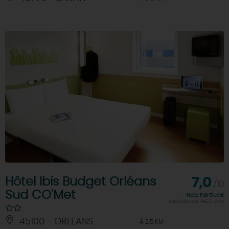
Hôtel Ibis Budget Orléans
7,0
/10
Sud CO'Met
Note FairGuest
calculée sur 4423 avis
45100 - ORLEANS
À 2.5 KM