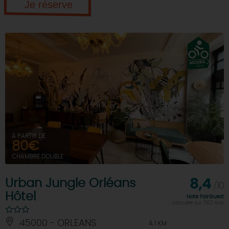
Je réserve
À PARTIR DE
80€
CHAMBRE DOUBLE
Urban Jungle Orléans
8,4
/10
Hôtel
Note FairGuest
calculée sur 1912 avis
45000 - ORLEANS
À 1 KM