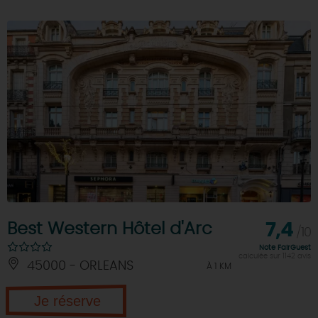
Best Western Hôtel d'Arc
7,4
/10
Note FairGuest
calculée sur 1142 avis
45000 - ORLEANS
À 1 KM
Je réserve