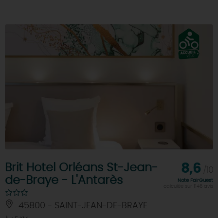
Brit Hotel Orléans St-Jean-
8,6
/10
de-Braye - L'Antarès
Note FairGuest
calculée sur 1146 avis
45800 - SAINT-JEAN-DE-BRAYE