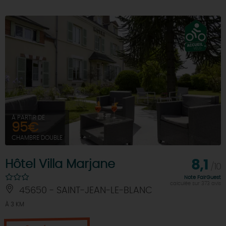
À PARTIR DE
95€
CHAMBRE DOUBLE
Hôtel Villa Marjane
8,1
/10
Note FairGuest
calculée sur 373 avis
45650 - SAINT-JEAN-LE-BLANC
À 3 KM