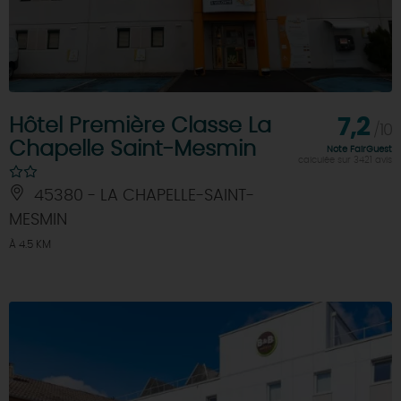
Hôtel Première Classe La
7,2
/10
Chapelle Saint-Mesmin
Note FairGuest
calculée sur 3421 avis
45380 - LA CHAPELLE-SAINT-
MESMIN
À 4.5 KM