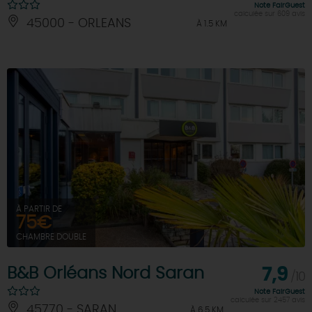
Note FairGuest
calculée sur 609 avis
45000 - ORLEANS
À 1.5 KM
À PARTIR DE
75€
CHAMBRE DOUBLE
B&B Orléans Nord Saran
7,9
/10
Note FairGuest
calculée sur 2457 avis
45770 - SARAN
À 6.5 KM