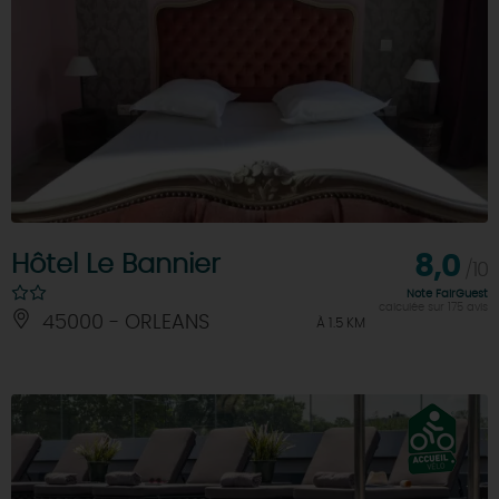
Hôtel Le Bannier
8,0
/10
Note FairGuest
calculée sur 175 avis
45000 - ORLEANS
À 1.5 KM