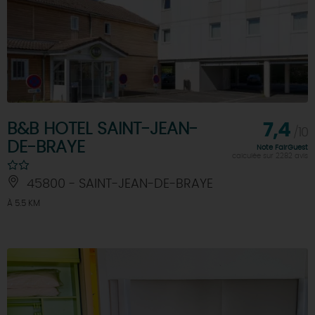
B&B HOTEL SAINT-JEAN-
7,4
/10
DE-BRAYE
Note FairGuest
calculée sur 2282 avis
45800 - SAINT-JEAN-DE-BRAYE
À 5.5 KM