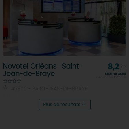
Novotel Orléans -Saint-
8,2
/10
Jean-de-Braye
Note FairGuest
calculée sur 1627 avis
45800 - SAINT-JEAN-DE-BRAYE
À 6.5 KM
Plus de résultats