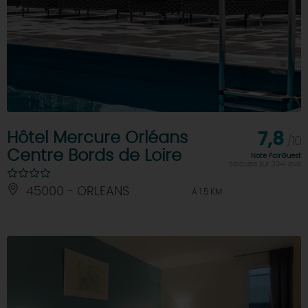
Hôtel Mercure Orléans
7,8
/10
Centre Bords de Loire
Note FairGuest
calculée sur 2041 avis
45000 - ORLEANS
À 1.5 KM