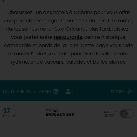
SE REPÉRER,
SE DÉPLACER
Visites
gourmandes
et
créatives
Des vacances auprès des animaux 🐎
Vins et
Choisissez l’un des hôtels à Orléans pour vous offrir
vignobles
TOUTES LES ACTIVITÉS
INFOS &
SERVICES
(re)Découvrir les coulisses de la Faïencerie de
une parenthèse élégante au cœur du Loiret. Le matin,
Chic,
une aire de pique-nique
Gien !
flânez sur les marchés d’Orléans ; plus tard, laissez-
Par ici les
guinguettes
RÉSERVER
MAINTENANT
Expérimenter
les parcours Baludik
🕵️
Que rapporter du Loiret ?
vous porter entre
restaurants
, centre historique,
cathédrale et bords de la Loire. Cette page vous aide
La Route des
Métiers d'Art
Une saison de festivals 🎉
à trouver l’adresse idéale pour vivre la ville à votre
TOUT L'ART DE VIVRE
Rendez-vous de la nature en 2026
rythme, entre saveurs, balades et belles pierres.
Des sorties en famille dans le Loiret !
Programme des animations "Loiret au fil de l'eau"
2026
DATES ARRIVÉE / DÉPART
2
FILTRES
Où sortir ?
37
TRI PAR
AUTOUR
RÉSERVATION EN LIGNE DISPONIBLE
DE MOI
résultats
AUJOURD'HUI