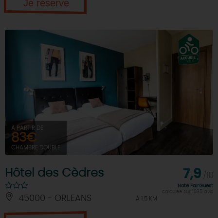
Je réserve
À PARTIR DE
83€
CHAMBRE DOUBLE
Hôtel des Cèdres
7,9
/10
Note FairGuest
calculée sur 1035 avis
45000 - ORLEANS
À 1.5 KM