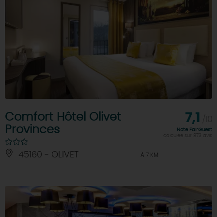
Comfort Hôtel Olivet
7,1
/10
Provinces
Note FairGuest
calculée sur 873 avis
45160 - OLIVET
À 7 KM