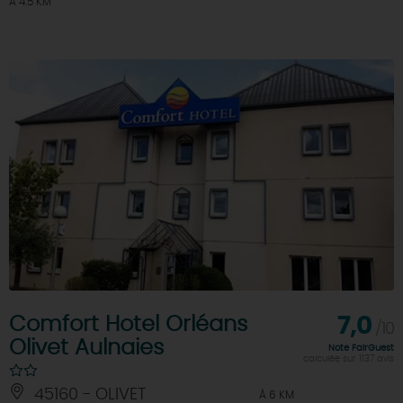
À 4.5 KM
Comfort Hotel Orléans
7,0
/10
Olivet Aulnaies
Note FairGuest
calculée sur 1137 avis
45160 - OLIVET
À 6 KM