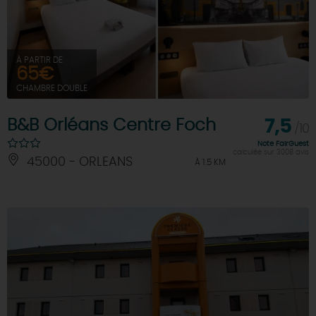
À PARTIR DE
65€
CHAMBRE DOUBLE
B&B Orléans Centre Foch
7,5
/10
Note FairGuest
calculée sur 3008 avis
45000 - ORLEANS
À 1.5 KM