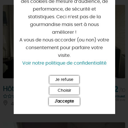
des cookies de mesure d’audience, de
performance, de sécurité et
statistiques. Ceci n’est pas de la
gourmandise mais sert à nous
améliorer !
A vous de nous accorder (ou non) votre
consentement pour parfaire votre
visite.
Voir notre politique de confidentialité
Je refuse
Hôtel Marguerite
8,2
/10
Choisir
Note FairGuest
calculée sur 2008 avis
J'accepte
45000 - ORLEANS
À 0.9 KM