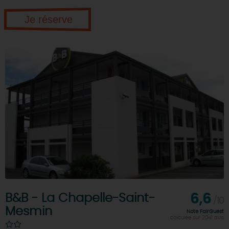
Je réserve
B&B - La Chapelle-Saint-
6,6
/10
Mesmin
Note FairGuest
calculée sur 2041 avis