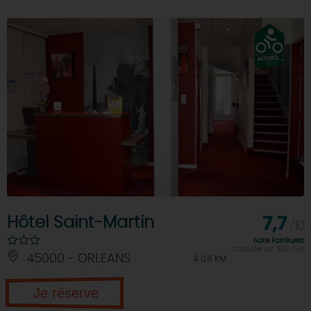
Hôtel Saint-Martin
7,7
/10
Note FairGuest
calculée sur 829 avis
45000 - ORLEANS
À 0.9 KM
Je réserve