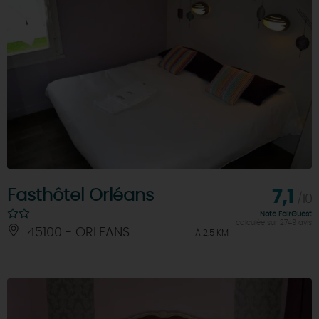
Fasthôtel Orléans
7,1
/10
Note FairGuest
calculée sur 2749 avis
45100 - ORLEANS
À 2.5 KM