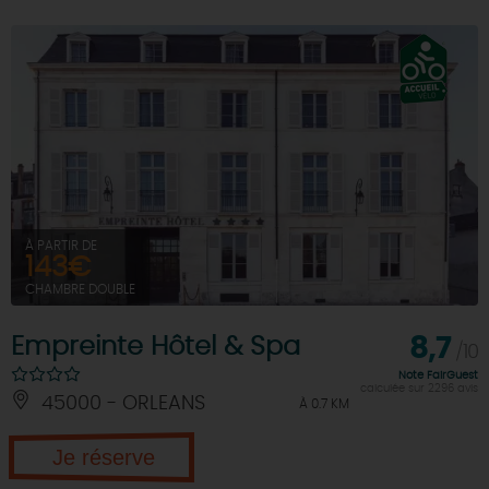
DEMAIN
CE WEEK-END
CETTE SEMAINE
À PARTIR DE
143€
TOUT L'AGENDA
CHAMBRE DOUBLE
Empreinte Hôtel & Spa
8,7
/10
Note FairGuest
calculée sur 2296 avis
45000 - ORLEANS
À 0.7 KM
Je réserve