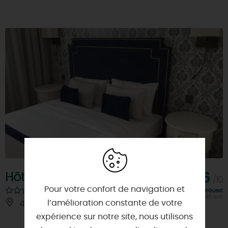
Hôtel Les 3 Vallées
8,6
/10
Pour votre confort de navigation et
Note FairGuest
calculée sur 2590 avis
l’amélioration constante de votre
45770 - SARAN
À 6 KM
expérience sur notre site, nous utilisons