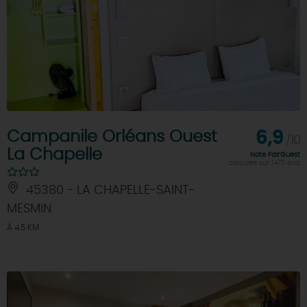
Campanile Orléans Ouest
6,9
/10
La Chapelle
Note FairGuest
calculée sur 1470 avis
45380 - LA CHAPELLE-SAINT-
MESMIN
À 4.5 KM