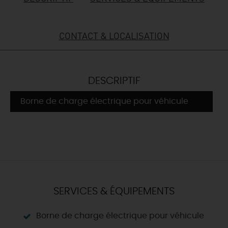
DEMAIN
CONTACT & LOCALISATION
CE WEEK-END
DESCRIPTIF
CETTE SEMAINE
Borne de charge électrique pour véhicule
TOUT L'AGENDA
SERVICES & ÉQUIPEMENTS
Borne de charge électrique pour véhicule