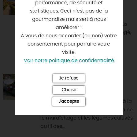
performance, de sécurité et
45800 - COMBLEUX
statistiques. Ceci n’est pas de la
Vous aimez la Loire, le canoé, les
gourmandise mais sert à nous
balades à vélo ou à pied, nous vous
améliorer !
accueillons, au sein d'un site protégé,
A vous de nous accorder (ou non) votre
dans ce studio in...
consentement pour parfaire votre
visite.
Voir notre politique de confidentialité
Je refuse
OFILDELO ORLÉANS
45000 - ORLEANS
Choisir
Visites et activités pédagogiques à la
J'accepte
ferme. Découvrez l'agriculture urbaine,
le maraîchage et les légumes cultivés
au fil des...