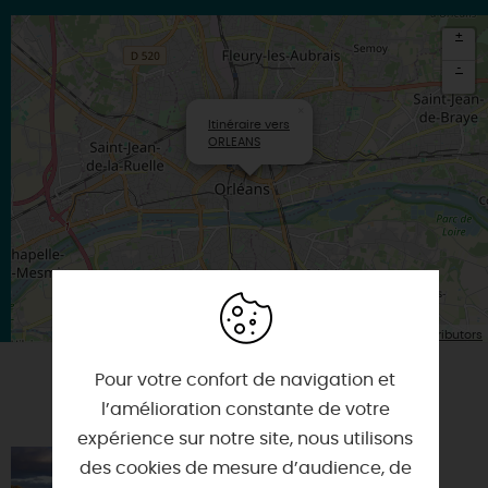
+
-
×
Itinéraire vers
ORLEANS
| Map data ©
Leaflet
OpenStreetMap contributors
Pour votre confort de navigation et
VOUS AIMEREZ AUSSI
l’amélioration constante de votre
expérience sur notre site, nous utilisons
ENTRE LOIRE ET CANAL
des cookies de mesure d’audience, de