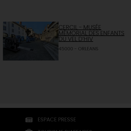
CERCIL - MUSÉE
MÉMORIAL DES ENFANTS
DU VEL D’HIV
45000 - ORLEANS
ESPACE PRESSE