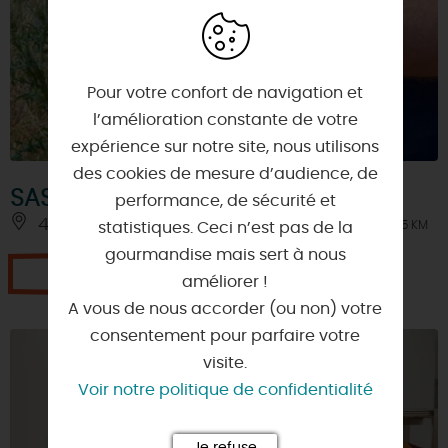
Pour votre confort de navigation et
l’amélioration constante de votre
expérience sur notre site, nous utilisons
des cookies de mesure d’audience, de
SAS Les Amandes De Pithiviers
performance, de sécurité et
45300 - ESTOUY
À 5.5 KM
statistiques. Ceci n’est pas de la
gourmandise mais sert à nous
Je réserve
améliorer !
A vous de nous accorder (ou non) votre
consentement pour parfaire votre
visite.
Voir notre politique de confidentialité
Je refuse