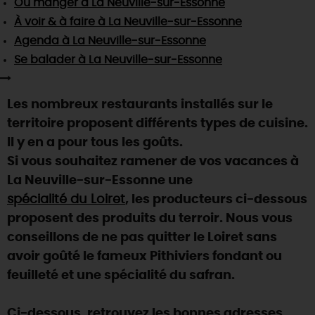
Où manger
à La Neuville-sur-Essonne
SE REPÉRER,
SE DÉPLACER
Visites
gourmandes
et
créatives
Des vacances auprès des animaux 🐎
À voir & à faire
à La Neuville-sur-Essonne
Vins et
vignobles
TOUTES LES ACTIVITÉS
INFOS &
SERVICES
Agenda
à La Neuville-sur-Essonne
(re)Découvrir les coulisses de la Faïencerie de
Chic,
une aire de pique-nique
Gien !
Se balader
à La Neuville-sur-Essonne
Par ici les
guinguettes
RÉSERVER
MAINTENANT
Expérimenter
les parcours Baludik
🕵️
Que rapporter du Loiret ?
Les nombreux restaurants installés sur le
La Route des
Métiers d'Art
Une saison de festivals 🎉
territoire proposent différents types de cuisine.
TOUT L'ART DE VIVRE
Il y en a pour tous les goûts.
Rendez-vous de la nature en 2026
Si vous souhaitez ramener de vos vacances à
Des sorties en famille dans le Loiret !
La Neuville-sur-Essonne une
Programme des animations "Loiret au fil de l'eau"
spécialité du Loiret
, les producteurs ci-dessous
2026
proposent des produits du terroir. Nous vous
Où sortir ?
conseillons de ne pas quitter le Loiret sans
avoir goûté le fameux Pithiviers fondant ou
feuilleté et une spécialité du safran.
AUJOURD'HUI
Ci-dessous, retrouvez les bonnes adresses