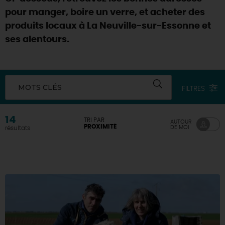
pour manger, boire un verre, et acheter des
DEMAIN
produits locaux à La Neuville-sur-Essonne et
ses alentours.
CE WEEK-END
MOTS CLÉS
FILTRES
CETTE SEMAINE
14
TRI PAR
AUTOUR
PROXIMITÉ
DE MOI
résultats
TOUT L'AGENDA