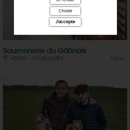
Choisir
J'accepte
Saumonerie du Gâtinais
45390 - ECHILLEUSES
À 5.5 KM