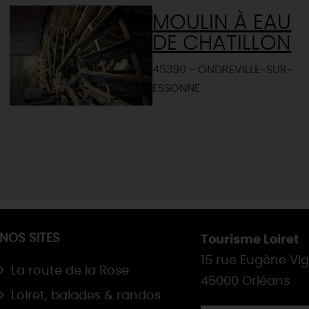
MOULIN À EAU
DE CHATILLON
45390 - ONDREVILLE-SUR-
ESSONNE
NOS SITES
Tourisme Loiret
15 rue Eugène Vi
La route de la Rose
45000 Orléans
Loiret, balades & randos