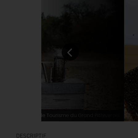
DTMC - Office de Tourisme du Grand Pithiverais
DESCRIPTIF