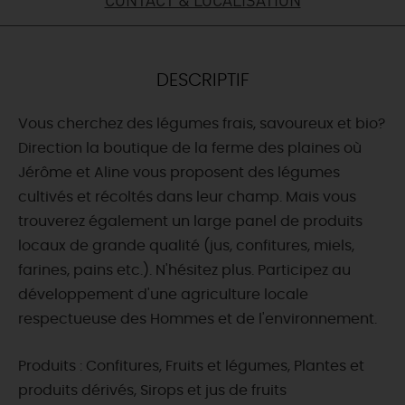
DEMAIN
DESCRIPTIF
CE WEEK-END
Vous cherchez des légumes frais, savoureux et bio?
Direction la boutique de la ferme des plaines où
CETTE SEMAINE
Jérôme et Aline vous proposent des légumes
cultivés et récoltés dans leur champ. Mais vous
trouverez également un large panel de produits
TOUT L'AGENDA
locaux de grande qualité (jus, confitures, miels,
farines, pains etc.). N'hésitez plus. Participez au
développement d'une agriculture locale
respectueuse des Hommes et de l'environnement.
Produits : Confitures, Fruits et légumes, Plantes et
produits dérivés, Sirops et jus de fruits