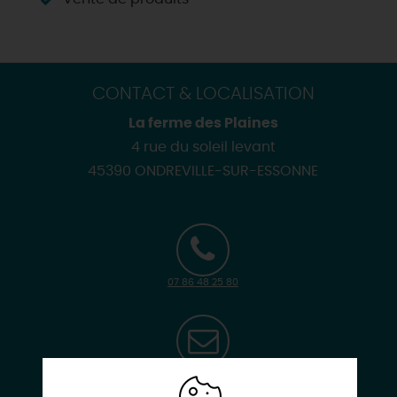
CONTACT & LOCALISATION
La ferme des Plaines
4 rue du soleil levant
45390 ONDREVILLE-SUR-ESSONNE
07 86 48 25 80
lafermedesplaines@gmail.com