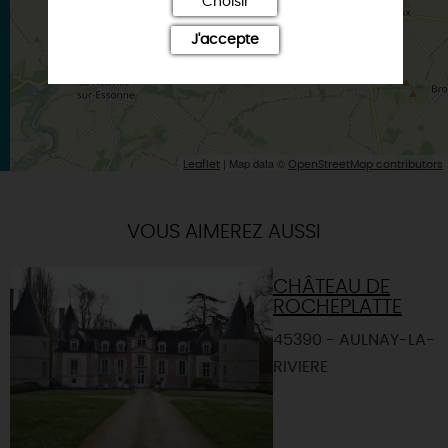
Choisir
J'accepte
| Map data ©
Leaflet
OpenStreetMap contributors
VOUS AIMEREZ AUSSI
CHÂTEAU DE
ROCHEPLATTE
45390 - AULNAY-LA-
RIVIERE