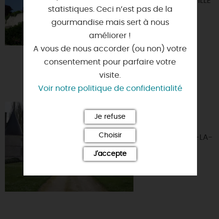
45300 - YEVRE-LA-VILLE
statistiques. Ceci n’est pas de la
gourmandise mais sert à nous
améliorer !
A vous de nous accorder (ou non) votre
consentement pour parfaire votre
visite.
Voir notre politique de confidentialité
CHÂTEAU DE
Je refuse
ROCHEPLATTE
Choisir
45390 - AULNAY-LA-
RIVIERE
J'accepte