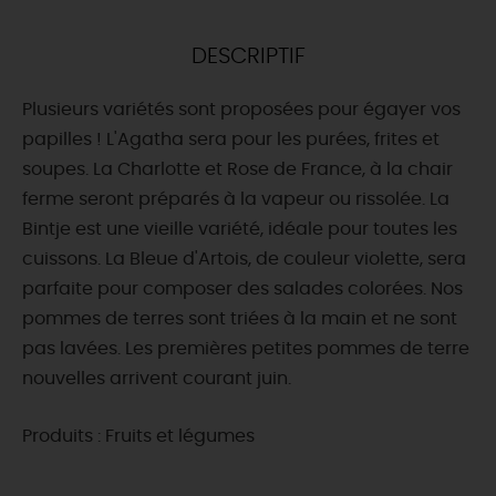
DEMAIN
DESCRIPTIF
Plusieurs variétés sont proposées pour égayer vos
CE WEEK-END
papilles ! L'Agatha sera pour les purées, frites et
soupes. La Charlotte et Rose de France, à la chair
ferme seront préparés à la vapeur ou rissolée. La
CETTE SEMAINE
Bintje est une vieille variété, idéale pour toutes les
cuissons. La Bleue d'Artois, de couleur violette, sera
parfaite pour composer des salades colorées. Nos
TOUT L'AGENDA
pommes de terres sont triées à la main et ne sont
pas lavées. Les premières petites pommes de terre
nouvelles arrivent courant juin.
Produits : Fruits et légumes