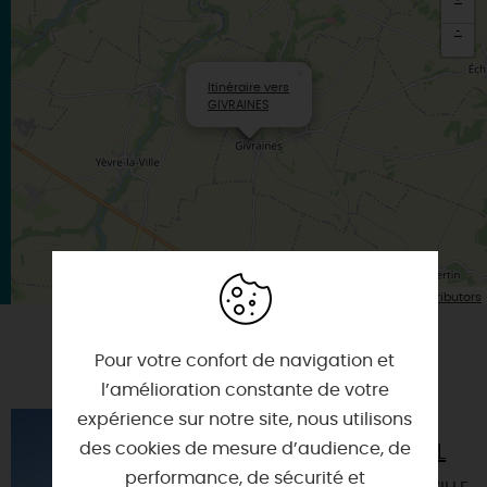
-
×
Itinéraire vers
GIVRAINES
| Map data ©
Leaflet
OpenStreetMap contributors
Pour votre confort de navigation et
VOUS AIMEREZ AUSSI
l’amélioration constante de votre
expérience sur notre site, nous utilisons
VISITE GUIDÉE DE
des cookies de mesure d’audience, de
YÈVRE-LE-CHÂTEL
performance, de sécurité et