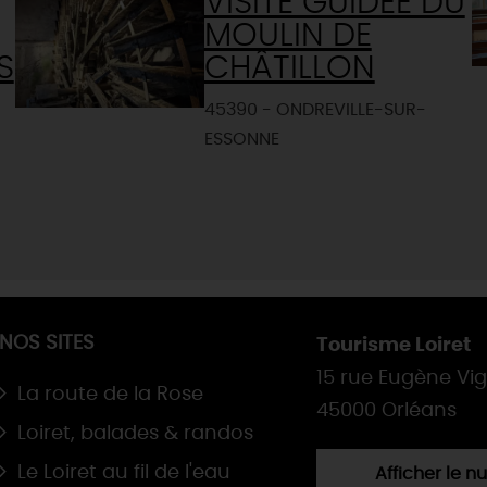
VISITE GUIDÉE DU
MOULIN DE
S
CHÂTILLON
45390 - ONDREVILLE-SUR-
ESSONNE
NOS SITES
Tourisme Loiret
15 rue Eugène Vi
La route de la Rose
45000 Orléans
Loiret, balades & randos
Le Loiret au fil de l'eau
Afficher le 