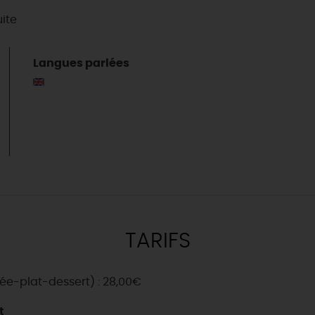
uite
Langues parlées
TARIFS
ée-plat-dessert) : 28,00€
& BALADES
TOUS À
L'EAU !
VOS
L
t