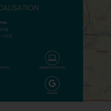
INSOLITES
MAINTENAN
ALISATION
TOUTES LES VISITES
TOUTES LES ACTIVITÉS
vres
Bourg
-VILLE
il.com
auxbonsvivres.com
Google