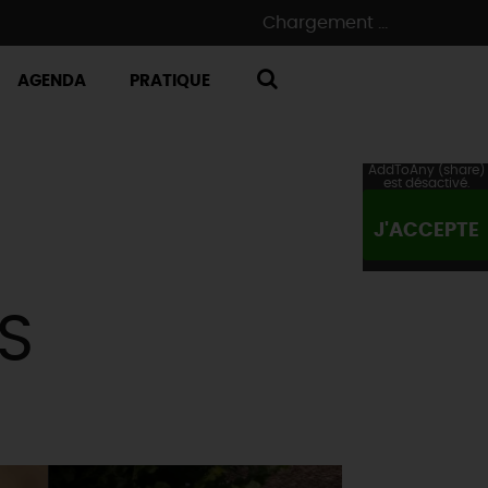
Chargement ...
AGENDA
PRATIQUE
RECHERCHE
AddToAny (share)
est désactivé.
J'ACCEPTE
S