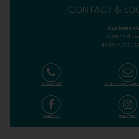
CONTACT & LOC
Aux bons vi
13 Place du 
45300 YEVRE-LA
02 18 13 21 52
auxbonsvivres@gma
Facebook
Instagram