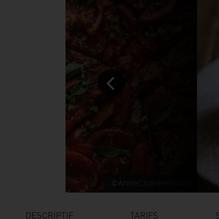
©AnneClaireHéraud
DESCRIPTIF
TARIFS