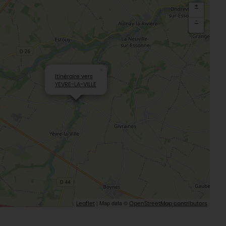
T
+
L'oratoire carolingien de Germigny-
des-Prés
-
Le Loiret, un département fleuri
×
Itinéraire vers
YEVRE-LA-VILLE
| Map data ©
Leaflet
OpenStreetMap contributors