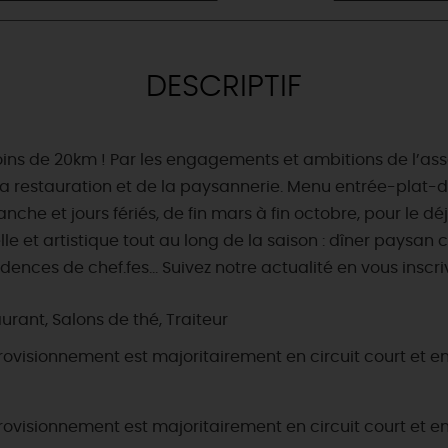
DESCRIPTIF
oins de 20km ! Par les engagements et ambitions de l’ass
la restauration et de la paysannerie. Menu entrée-plat-
he et jours fériés, de fin mars à fin octobre, pour le déjeu
 et artistique tout au long de la saison : dîner paysan
ences de chef.fes… Suivez notre actualité en vous inscriv
urant, Salons de thé, Traiteur
rovisionnement est majoritairement en circuit court et en
rovisionnement est majoritairement en circuit court et en