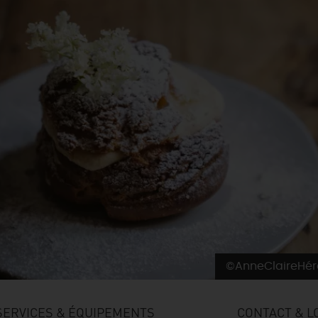
©AnneClaireHé
SERVICES & ÉQUIPEMENTS
CONTACT & L