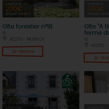
À PARTIR DE
À PARTIR DE
200€
260€
SEMAINE (MEUBLÉ)
SEMAINE (MEUB
Gîte forestier n°18
Gîte "A t
ferme d
45270 - NESPLOY
45250 - 
Je réserve
Je rés
À PARTIR DE
À PARTIR DE