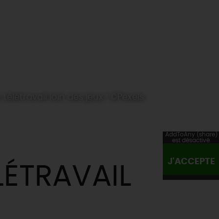
 télétravail loin des jeux ! ©Pexels
AddToAny (share)
est désactivé.
J'ACCEPTE
LÉTRAVAIL