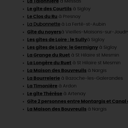
La Talonnière
à Messas
Le gîte des Courtils
à Sigloy
Le Clos du Ru
à Presnoy
La Dubonnette
à La Ferté-st-Aubin
Gîte du noyers
à Vieilles-Maisons-sur-Joudr
Les gîtes de Loire : le Sully
à Sigloy
Les gîtes de Loire: le Germigny
à Sigloy
La Grange du Ruet
à St Hilaire st Mesmin
La Longère du Ruet
à St Hilaire st Mesmin
La Maison des Bouvreuils
à Nargis
La Bourrelerie
à Bazoche-les-Galerandes
La Timonière
à Ardon
Le gîte Thérèse
à Artenay
Gîte 2 personnes entre Montargis et Canal 
La Maison des Bouvreuils
à Nargis