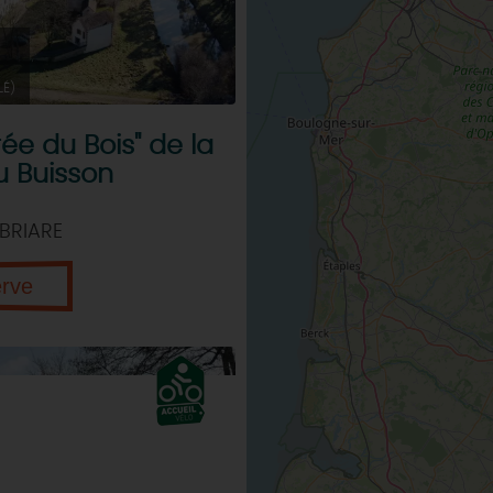
LÉ)
rée du Bois" de la
u Buisson
BRIARE
erve