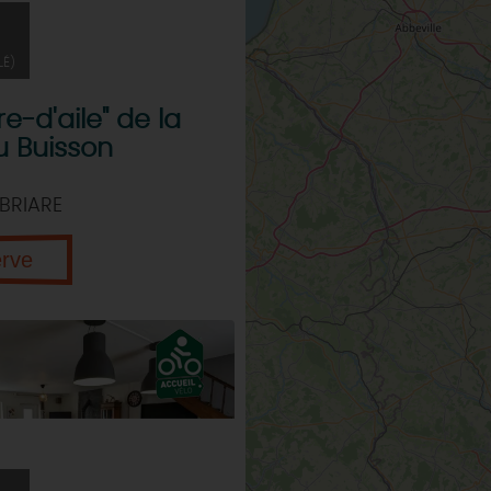
LÉ)
ire-d'aile" de la
u Buisson
BRIARE
erve