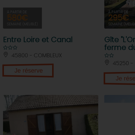
À PARTIR DE
À PARTIR DE
580€
295€
SEMAINE (MEUBLÉ)
SEMAINE (MEUB
Entre Loire et Canal
Gîte "L'O
ferme d
45800 - COMBLEUX
45250 - 
Je réserve
Je rés