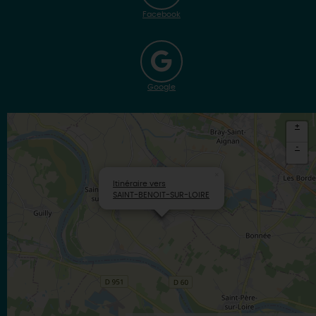
Facebook
Google
+
-
×
Itinéraire vers
SAINT-BENOIT-SUR-LOIRE