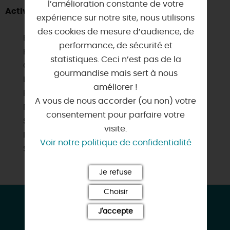
l’amélioration constante de votre
Activités à proximité
expérience sur notre site, nous utilisons
des cookies de mesure d’audience, de
Baignade
performance, de sécurité et
Équitation
statistiques. Ceci n’est pas de la
Golf
gourmandise mais sert à nous
Location de vélos
améliorer !
Pêche
A vous de nous accorder (ou non) votre
Piscine collective
consentement pour parfaire votre
Sentier de randonnée
visite.
Itinéraire vélo
Voir notre politique de confidentialité
Sites de visites
Je refuse
Choisir
CONTACT & LOCALISATION
J'accepte
Gîte les 5M