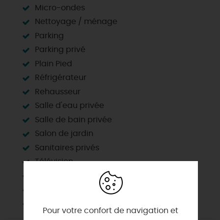
Micro-ondes
Nettoyage / ménage
Parking
Parking privé
Plain Pied
Réfrigérateur
Rehausseur
Salle d'eau privée
Salle de bain privée
Salon de jardin
Sanitaires privés
Télévision
Terrain clos
Terrasse balcon
Wifi
Pour votre confort de navigation et