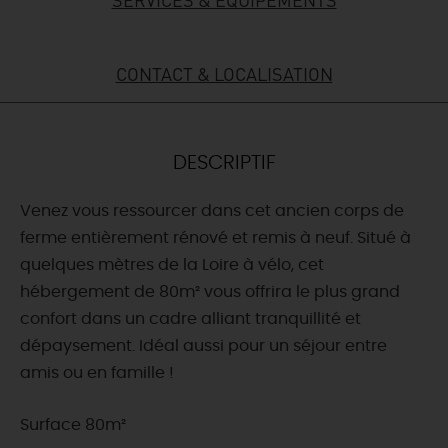
DEMAIN
CONTACT & LOCALISATION
CE WEEK-END
DESCRIPTIF
CETTE SEMAINE
Venez vous ressourcer dans cet ancien corps de
ferme entièrement rénové et remis à neuf. Situé à
quelques mètres de la Loire à vélo, cet
TOUT L'AGENDA
hébergement de 80m² vous offrira le plus grand
confort dans un cadre alliant tranquillité et
dépaysement. Idéal aussi pour un séjour entre
amis ou en famille !
Surface 80m²