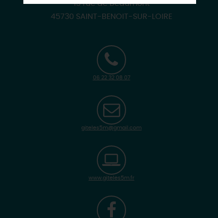
15 rue de Beaumont
45730 SAINT-BENOIT-SUR-LOIRE
06 22 32 08 07
giteles5m@gmail.com
www.giteles5m.fr