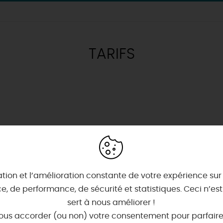
TARIFS
& BALADES
TOUS À
L'EAU !
VOS
L
NATURE
ENVIES
M
En bateau
EMENTS
Lieux de baignade et pis
Espaces naturels
👦
ret
Où poser sa serviette et
SE REPÉRER,
SE DÉPLACER
🌷
Parcs et jardins
s
ents nomades & insolites
Hébergements sur l'eau
ue
Canoë, nautisme...
 2026 🤽🌞
Appart'Hôtels
Maîtres
restaurateurs
Orléans
Pêche
Les 7 territoires du Loiret
t
er la chaleur 🥵
ublés & Locations
Chambres d'hôtes
es
tion et l’amélioration constante de votre expérience sur n
 à poney !
SERVICES & ÉQUIPEMENTS
Bons Plans
Avec les
Artistes et Artisans d'Art
Comment venir ?
imaux 🐎
s
Aire de camping-cars
enfants
, de performance, de sécurité et statistiques. Ceci n’e
Se déplacer
 la Faïencerie de Gien !
ents de groupe
et
producteurs
sert à nous améliorer !
Visites
gourmandes
et
créa
Où louer un vélo ?
aludik
🕵️
ous accorder (ou non) votre consentement pour parfaire v
Draps et linges compris
😋
Où louer un bateau ?
Chic,
une aire de pique-ni