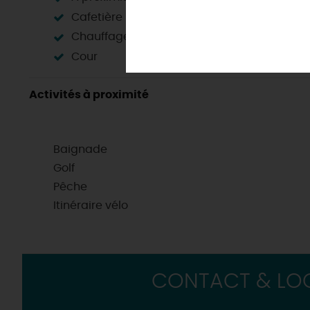
Une saison de festivals 🎉
EN MODE
NATURE
&
Immanquables incontournables !
Cafetière
Rendez-vous de la nature en
Chemins contés, à la (re
Par ici les
guinguettes
Agenda, festoches & sorties !
Chauffage
Des sorties en famille dans le L
Villages et pépites classé
Aventure et Loisirs
Sans voiture, c'est encore mieux !
La Route des
Métiers d'Art
Cour
Programme des animations "Loi
Les villes et villages dans 
Aérien
Où sortir ?
Les
visites de villes et de
Golfs
Activités à proximité
Les visites accompagnées 
Motorisés
Loir'Etape, pour visiter l
H
Baignade
Golf
Pêche
Itinéraire vélo
CONTACT & LOC