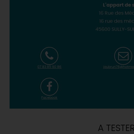
L'appart de 
16 Rue des Mé
16 rue des mé
45600 SULLY-SU
07 83 85 90 86
jaubrun78@hotmai
Facebook
A TESTE