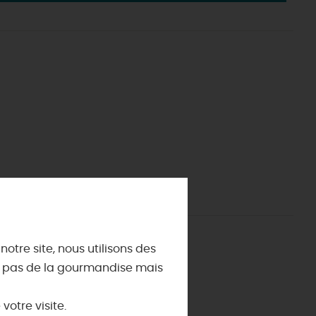
ES INCONTOURNABLES
ADE IN LOIRET
cines
AUJOURD'HUI
Les musées d'Orléans et du Loiret
 s'amuser cet été
INFOS &
SERVICES
La forêt d'Orléans
La Sologne
Offices de tourisme
DEMAIN
otre site, nous utilisons des
La Loire
Utiliser ses Chèques Vacances
st pas de la gourmandise mais
Les châteaux de la Loire
Brochures
tives
Orléans la chatoyante
Météo
CE WEEK-END
otre visite.
Briare : visite pont canal Briare, activités
Micro-ondes
que
Le Label
Loiret Pause