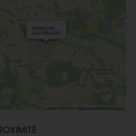
×
Itinéraire vers
SULLY-SUR-LOIRE
| Map data ©
Leaflet
OpenStreetMap contributors
ROXIMITÉ