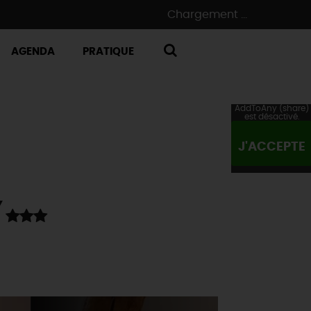
Chargement ...
AGENDA
PRATIQUE
RECHERCHE
AddToAny (share)
est désactivé.
J'ACCEPTE
Y