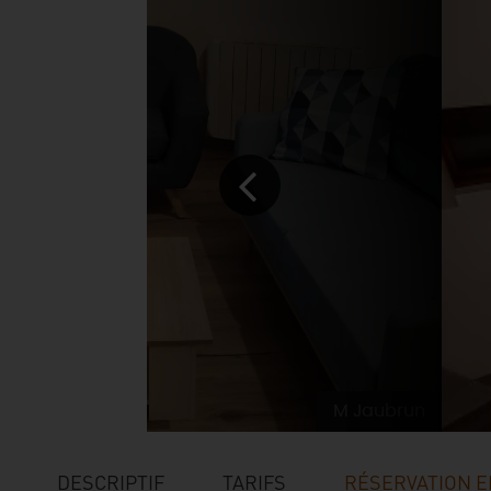
M Jaubrun
DESCRIPTIF
TARIFS
RÉSERVATION E