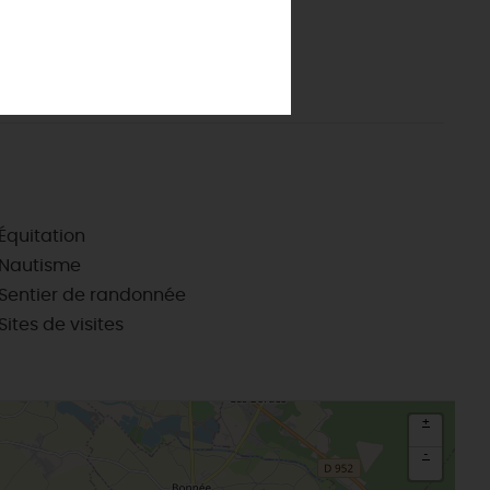
Montargis, Venise du Gâtinais
Réfrigérateur
Nous contacter
La route de la rose
CETTE SEMAINE
Télévision
Au détour des plus beaux villages du
Wifi
Loiret
Le château de Sully-sur-Loire
udiques
Meung-sur-Loire
aludik
La Beauce
éatives
Le Gâtinais
Sacré patrimoine religieux
T
Équitation
L'oratoire carolingien de Germigny-
Nautisme
des-Prés
Sentier de randonnée
Le Loiret, un département fleuri
Sites de visites
+
-