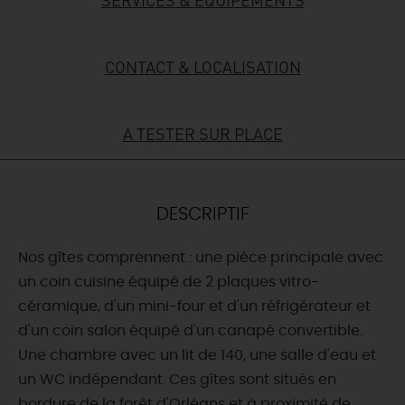
DEMAIN
CONTACT & LOCALISATION
CE WEEK-END
A TESTER SUR PLACE
CETTE SEMAINE
DESCRIPTIF
TOUT L'AGENDA
Nos gîtes comprennent : une pièce principale avec
un coin cuisine équipé de 2 plaques vitro-
céramique, d'un mini-four et d'un réfrigérateur et
d'un coin salon équipé d'un canapé convertible.
Une chambre avec un lit de 140, une salle d'eau et
un WC indépendant. Ces gîtes sont situés en
bordure de la forêt d'Orléans et à proximité de