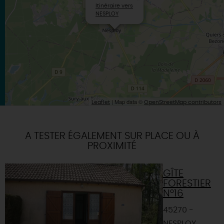
Itinéraire vers
NESPLOY
| Map data ©
Leaflet
OpenStreetMap contributors
A TESTER ÉGALEMENT SUR PLACE OU À
PROXIMITÉ
GÎTE
FORESTIER
N°16
45270 -
NESPLOY