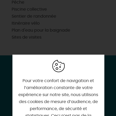
Pêche
Piscine collective
Sentier de randonnée
Itinéraire vélo
Plan d'eau pour la baignade
Sites de visites
CONTACT & LOCALISATION
Gîte forestier n°12
12 rue de Bordeaux
Pour votre confort de navigation et
45270 NESPLOY
l’amélioration constante de votre
expérience sur notre site, nous utilisons
des cookies de mesure d’audience, de
performance, de sécurité et
statistiques. Ceci n’est pas de la