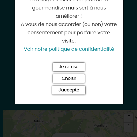
02 38 90 12 04
gourmandise mais sert à nous
améliorer !
A vous de nous accorder (ou non) votre
consentement pour parfaire votre
06 56 80 26 41
visite.
Voir notre politique de confidentialité
Je refuse
mairie.nesploy@orange.fr
Choisir
J'accepte
www.gitesforestiers-nesploy.fr
+
-
×