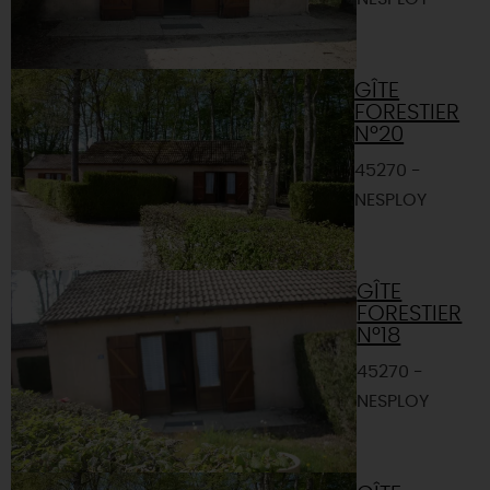
GÎTE
FORESTIER
N°20
45270 -
NESPLOY
GÎTE
FORESTIER
N°18
45270 -
NESPLOY