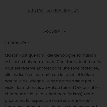
DEMAIN
CONTACT & LOCALISATION
CE WEEK-END
DESCRIPTIF
La Timonière
CETTE SEMAINE
Maison Rustique familiale de Sologne, la maison
est sur un bois non-clos de 7 hectares dont l'accès
TOUT L'AGENDA
vous est réservé. En forêt dans une zone protégée,
elle est isolée et entourée de la faune et la flore
naturelle de Sologne. Le gîte est bien situé pour
visiter les richesses du Val de Loire, d'Orléans et les
châteaux de la Loire (Chambord 35 kms). Notre
priorité est le respect de notre environnement,