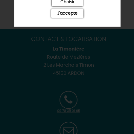
Choisir
Sites de visites
J'accepte
CONTACT & LOCALISATION
La Timonière
Route de Mezières
2 Les Marchais Timon
45160 ARDON
09 78 35 01 65