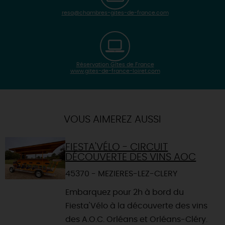
resa@chambres-gites-de-france.com
Réservation Gîtes de France
www.gites-de-france-loiret.com
| Map data ©
Leaflet
OpenStreetMap contributors
×
+
Itinéraire vers
ARDON
-
VOUS AIMEREZ AUSSI
FIESTA'VÉLO - CIRCUIT
DÉCOUVERTE DES VINS AOC
45370 - MEZIERES-LEZ-CLERY
Embarquez pour 2h à bord du
Fiesta'Vélo à la découverte des vins
des A.O.C. Orléans et Orléans-Cléry.