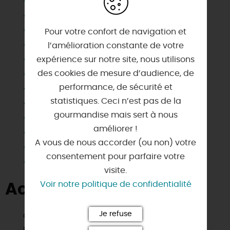
Draps et linges compris
Habitation indépendante
Jardin indépendant
Pour votre confort de navigation et
Lave linge privatif
l’amélioration constante de votre
Lave vaisselle
expérience sur notre site, nous utilisons
des cookies de mesure d’audience, de
Matériel enfant
performance, de sécurité et
Micro-ondes
statistiques. Ceci n’est pas de la
Parking
gourmandise mais sert à nous
Plain Pied
améliorer !
Salle d'eau privée
A vous de nous accorder (ou non) votre
Télévision
consentement pour parfaire votre
Wifi
visite.
Voir notre politique de confidentialité
Activités à proximité
Je refuse
Golf
Pêche