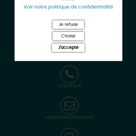
Voir notre politique de confidentialité
La Maison Neuve
45250 OUZOUER-SUR-TREZEE
Je refuse
Choisir
J'accepte
02 38 29 62 31
06 87 99 41 33
contact@gite-canal-briare.fr