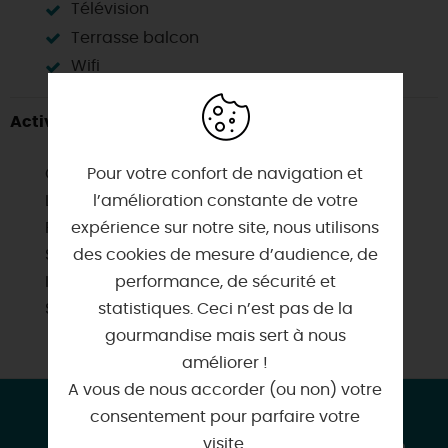
Télévision
Terrasse balcon
Wifi
Activités à proximité
Chasse
Pour votre confort de navigation et
Location de vélos
l’amélioration constante de votre
Pêche
expérience sur notre site, nous utilisons
Sentier de randonnée
des cookies de mesure d’audience, de
Itinéraire vélo
performance, de sécurité et
Sites de visites
statistiques. Ceci n’est pas de la
gourmandise mais sert à nous
améliorer !
A vous de nous accorder (ou non) votre
CONTACT & LOCALISATION
consentement pour parfaire votre
visite.
Gîte au bord du canal proche Briare et Gien