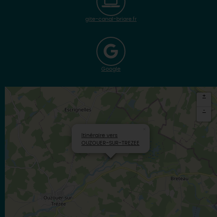
gite-canal-briare.fr
Google
+
-
×
Itinéraire vers
OUZOUER-SUR-TREZEE