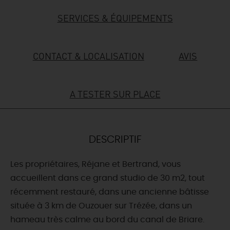
SERVICES & ÉQUIPEMENTS
DEMAIN
CONTACT & LOCALISATION
AVIS
CE WEEK-END
A TESTER SUR PLACE
CETTE SEMAINE
TOUT L'AGENDA
DESCRIPTIF
Les propriétaires, Réjane et Bertrand, vous
accueillent dans ce grand studio de 30 m2, tout
récemment restauré, dans une ancienne bâtisse
située à 3 km de Ouzouer sur Trézée, dans un
hameau très calme au bord du canal de Briare.