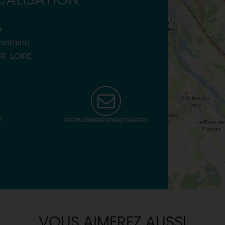
ALISATION
e
Fontaine
R-LOIRE
7
catherine.kassian@gmail.com
VOUS AIMEREZ AUSSI