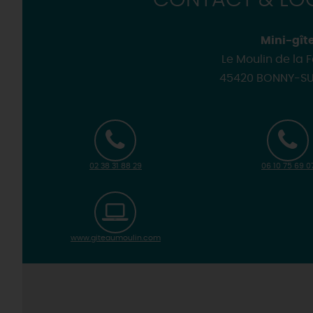
CONTACT & LOC
Mini-gît
Le Moulin de la 
45420 BONNY-SU
02 38 31 88 29
06 10 75 69 0
www.giteaumoulin.com