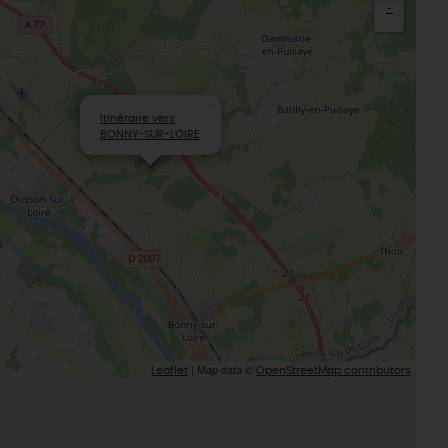
-
×
Itinéraire vers
BONNY-SUR-LOIRE
| Map data ©
Leaflet
OpenStreetMap contributors