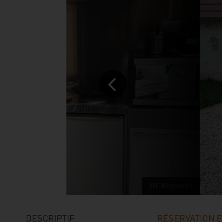
©CKassian
DESCRIPTIF
RÉSERVATION E