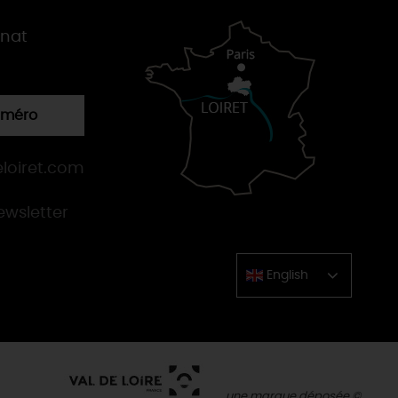
gnat
numéro
loiret.com
newsletter
English
Chinese
une marque déposée ©