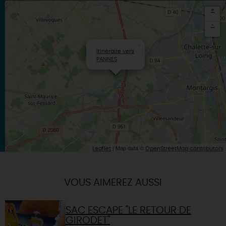
+
-
×
Itinéraire vers
PANNES
| Map data ©
Leaflet
OpenStreetMap contributors
VOUS AIMEREZ AUSSI
SAC ESCAPE "LE RETOUR DE
GIRODET"