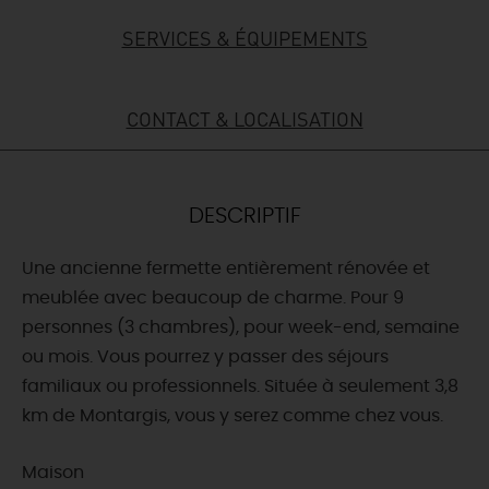
SERVICES & ÉQUIPEMENTS
DEMAIN
CONTACT & LOCALISATION
CE WEEK-END
CETTE SEMAINE
DESCRIPTIF
Une ancienne fermette entièrement rénovée et
TOUT L'AGENDA
meublée avec beaucoup de charme. Pour 9
personnes (3 chambres), pour week-end, semaine
ou mois. Vous pourrez y passer des séjours
familiaux ou professionnels. Située à seulement 3,8
km de Montargis, vous y serez comme chez vous.
Maison