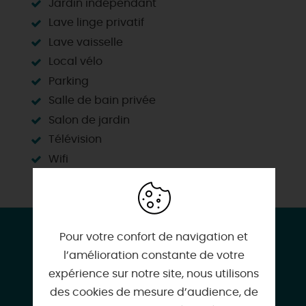
Jardin indépendant
Lave linge privatif
Lave vaisselle
Local vélo
Parking
Salle de bain privée
Salon de jardin
Télévision
Wifi
CONTACT & LOCALISATION
Pour votre confort de navigation et
Maison de la Petite Venise du Gâtinais
l’amélioration constante de votre
661 Rue de la Varenne
expérience sur notre site, nous utilisons
45700 PANNES
des cookies de mesure d’audience, de