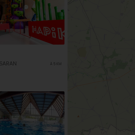
 SARAN
À 5 KM