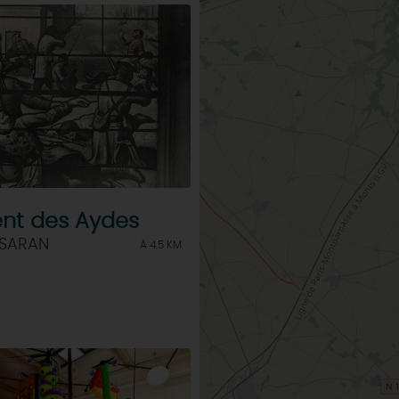
t des Aydes
 SARAN
À 4.5 KM