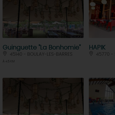
Guinguette "La Bonhomie"
HAPIK
45140 - BOULAY-LES-BARRES
45770 -
À 4.5 KM