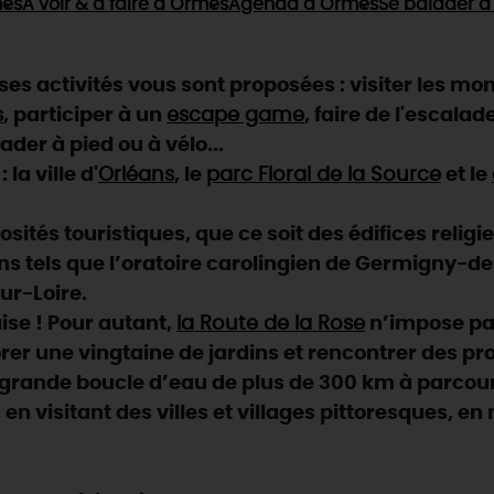
es
À voir & à faire
à Ormes
Agenda
à Ormes
Se balader
à
 activités vous sont proposées : visiter les mo
s
, participer à un
escape game
, faire de l'escalad
lader à pied ou à vélo...
a ville d'
Orléans
, le
parc Floral de la Source
et le
ités touristiques, que ce soit des édifices religi
ns tels que l’oratoire carolingien de Germigny-des-
ur-Loire.
aise ! Pour autant,
la Route de la Rose
n’impose pas
rer une vingtaine de jardins et rencontrer des pr
e grande boucle d’eau de plus de 300 km à parcour
, en visitant des villes et villages pittoresques, e