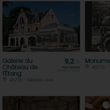
Galerie du
9,2
Monumen
/10
Château de
45770 -
Note FairGuest
calculée sur 53 avis
l'Étang
45770 - SARAN
À 4.5 KM