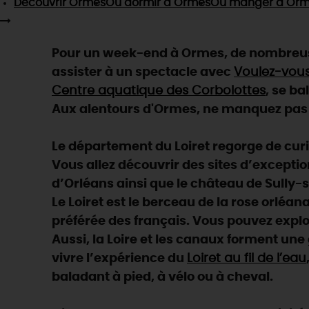
Découvrir
Ormes
Où dormir
à Ormes
Où manger
à Orm
Pour un week-end à Ormes, de nombreuses
assister à un spectacle avec
Voulez-vou
Centre aquatique des Corbolottes
, se ba
Aux alentours d'Ormes, ne manquez pas : l
Le département du Loiret regorge de curios
Vous allez découvrir des sites d’exceptio
d’Orléans ainsi que le château de Sully-s
Le Loiret est le berceau de la rose orléan
préférée des français. Vous pouvez explo
Aussi, la Loire et les canaux forment un
vivre l’expérience du
Loiret au fil de l’eau
baladant à pied, à vélo ou à cheval.