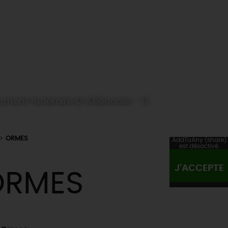
ment funéraire © A.Benonie - TL
ORMES
AddToAny (share)
est désactivé.
J'ACCEPTE
ORMES