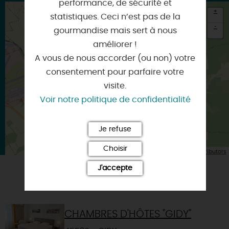
performance, de sécurité et
+
statistiques. Ceci n’est pas de la
-
gourmandise mais sert à nous
améliorer !
×
Itinéraire vers
A vous de nous accorder (ou non) votre
BOULAY-LES-BARRES
consentement pour parfaire votre
visite.
Voir notre politique de confidentialité
Je refuse
Choisir
| Map data ©
Leaflet
OpenStreetMap contributors
J'accepte
VOUS AIMEREZ AUSSI
CHAMBRES D'HÔTES "GIDY"