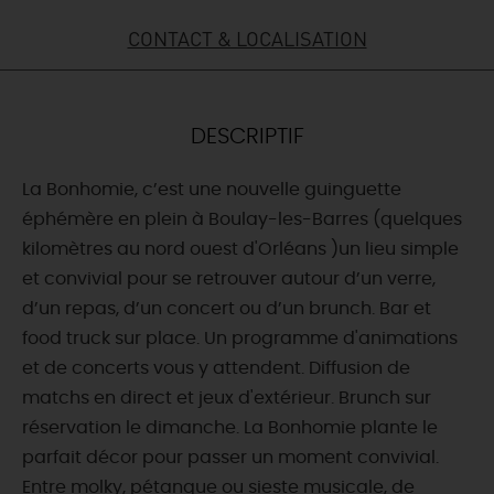
CONTACT & LOCALISATION
DEMAIN
CE WEEK-END
DESCRIPTIF
La Bonhomie, c’est une nouvelle guinguette
CETTE SEMAINE
éphémère en plein à Boulay-les-Barres (quelques
kilomètres au nord ouest d'Orléans )un lieu simple
et convivial pour se retrouver autour d’un verre,
TOUT L'AGENDA
d’un repas, d’un concert ou d’un brunch. Bar et
food truck sur place. Un programme d'animations
et de concerts vous y attendent. Diffusion de
matchs en direct et jeux d'extérieur. Brunch sur
réservation le dimanche. La Bonhomie plante le
parfait décor pour passer un moment convivial.
Entre molky, pétanque ou sieste musicale, de