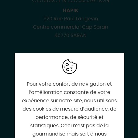
CONTACT & LOCALISATION
HAPIK
920 Rue Paul Langevin
Centre commercial Cap Saran
45770 SARAN
02 38 42 01 82
Pour votre confort de navigation et
l’amélioration constante de votre
expérience sur notre site, nous utilisons
hapik.fr
des cookies de mesure d’audience, de
performance, de sécurité et
statistiques. Ceci n’est pas de la
gourmandise mais sert à nous
Facebook