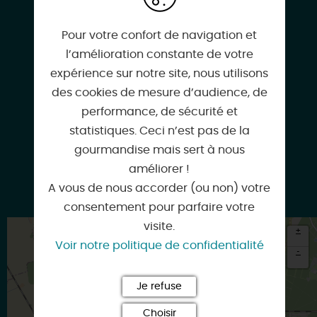
Pour votre confort de navigation et
www.ville-saran.fr
l’amélioration constante de votre
expérience sur notre site, nous utilisons
des cookies de mesure d’audience, de
performance, de sécurité et
Instagram
statistiques. Ceci n’est pas de la
gourmandise mais sert à nous
améliorer !
A vous de nous accorder (ou non) votre
Facebook
consentement pour parfaire votre
visite.
+
Voir notre politique de confidentialité
-
×
Je refuse
Itinéraire vers
SARAN
Choisir