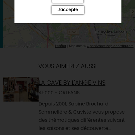
J'accepte
| Map data ©
Leaflet
OpenStreetMap contributors
VOUS AIMEREZ AUSSI
LA CAVE BY L'ANGE VINS
45000 - ORLEANS
Depuis 2001, Sabine Brochard
Sommelière & Caviste vous propose
des thématiques différentes suivant
les saisons et ses découverte...