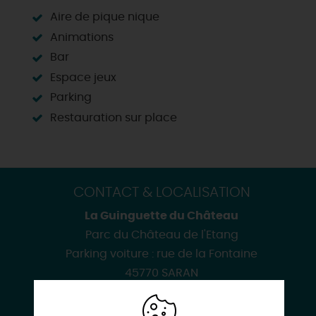
Aire de pique nique
Animations
Bar
Espace jeux
Parking
Restauration sur place
CONTACT & LOCALISATION
La Guinguette du Château
Parc du Château de l'Etang
Parking voiture : rue de la Fontaine
45770 SARAN