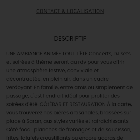
CONTACT & LOCALISATION
DEMAIN
CE WEEK-END
DESCRIPTIF
UNE AMBIANCE ANIMÉE TOUT L'ÉTÉ Concerts, DJ sets
CETTE SEMAINE
et soirées à thème seront au rdv pour vous offrir
une atmosphère festive, conviviale et
décontractée, en plein air, dans un cadre
TOUT L'AGENDA
verdoyant. En famille, entre amis ou simplement de
passage, c'est l’endroit idéal pour profiter des
soirées d'été. CÔtÉBAR ET RESTAURATION À la carte,
vous trouverez nos bières artisanales, brassées sur
place à Saran, aux styles variés et rafraîchissants.
Côté food : planches de fromages et de saucisson,
frites, falafels croustillants ou encore accras de