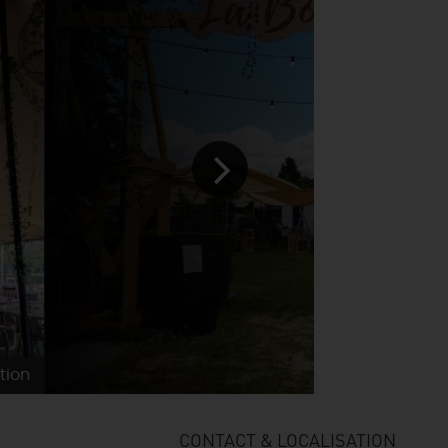
tion
beca
CONTACT & LOCALISATION