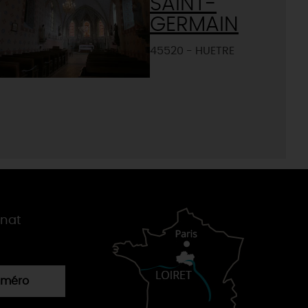
SAINT-
GERMAIN
45520 - HUETRE
gnat
numéro