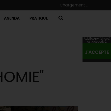
Chargement ...
AGENDA
PRATIQUE
RECHERCHE
AddToAny (share)
est désactivé.
J'ACCEPTE
HOMIE"