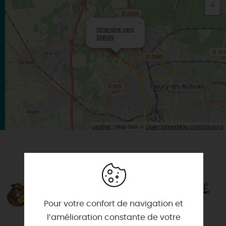
-
×
Itinéraire vers
SARAN
| Map data ©
Leaflet
OpenStreetMap contributors
VOUS AIMEREZ AUSSI
AVENTURE OUTDOOR - CANOË,
KAYAK, STAND UP PADDLE,
Pour votre confort de navigation et
BIVOUAC EN LOIRE
l’amélioration constante de votre
45800 - SAINT-JEAN-DE-BRAYE