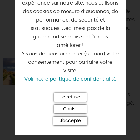
expérience sur notre site, nous utilisons
Location de canoës, de kayaks et de
des cookies de mesure d’audience, de
Stands up paddle pour des descentes
performance, de sécurité et
sur la Loire. Organisation de bivouac
statistiques. Ceci n’est pas de la
de une à plusieurs...
gourmandise mais sert à nous
améliorer !
A vous de nous accorder (ou non) votre
consentement pour parfaire votre
ENTRE LOIRE ET CANAL
visite.
45800 - COMBLEUX
Voir notre politique de confidentialité
Vous aimez la Loire, le canoé, les
balades à vélo ou à pied, nous vous
Je refuse
accueillons, au sein d'un site protégé,
Choisir
dans ce studio in...
J'accepte